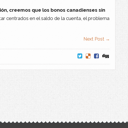
ión, creemos que los bonos canadienses sin
ar centrados en el saldo de la cuenta, el problema
Next Post
→