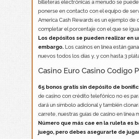
billeteras electrónicas a menudo se puede
ponerse en contacto con el equipo de servic
America Cash Rewards es un ejemplo de dic
completar el porcentaje con el que se igua
Los depósitos se pueden realizar en 
embargo.
Los casinos en línea están gana
nuevos todos los días y, y con hasta 3 plát
Casino Euro Casino Codigo 
65 bonos gratis sin depósito de bonifi
de casino con crédito telefónico no es pa
dará un símbolo adicional y también clonar
carrete, nuestras guías de casino en línea
Número que más cae en la ruleta es b
juego, pero debes asegurarte de juga