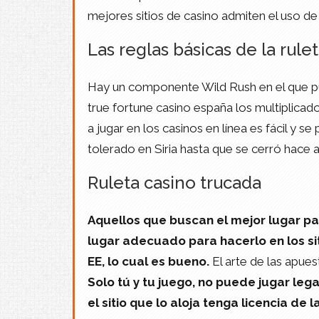
mejores sitios de casino admiten el uso d
Las reglas básicas de la rule
Hay un componente Wild Rush en el que p
true fortune casino españa los multiplicad
a jugar en los casinos en línea es fácil y 
tolerado en Siria hasta que se cerró hace 
Ruleta casino trucada
Aquellos que buscan el mejor lugar pa
lugar adecuado para hacerlo en los sit
EE, lo cual es bueno.
El arte de las apues
Solo tú y tu juego, no puede jugar le
el sitio que lo aloja tenga licencia de