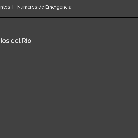
ntos
Números de Emergencia
ios del Río I