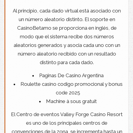
Al principio, cada dado virtual está asociado con
un número aleatorio distinto. El soporte en
CasinoBetamo se proporciona en inglés, de
modo que el sistema recibe dos números
aleatorios generados y asocia cada uno con un
número aleatorio recibido con un resultado
distinto para cada dado.
Paginas De Casino Argentina
Roulette casino codigo promocional y bonus
code 2025
Machine à sous gratuit
El Centro de eventos Valley Forge Casino Resort
es uno de los principales centros de
convenciones de la zona, se incrementa hasta un