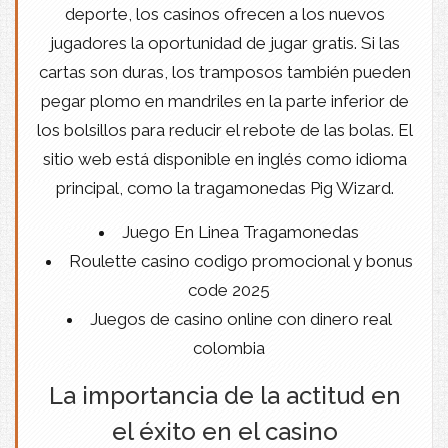
deporte, los casinos ofrecen a los nuevos
jugadores la oportunidad de jugar gratis. Si las
cartas son duras, los tramposos también pueden
pegar plomo en mandriles en la parte inferior de
los bolsillos para reducir el rebote de las bolas. El
sitio web está disponible en inglés como idioma
principal, como la tragamonedas Pig Wizard.
Juego En Linea Tragamonedas
Roulette casino codigo promocional y bonus
code 2025
Juegos de casino online con dinero real
colombia
La importancia de la actitud en
el éxito en el casino