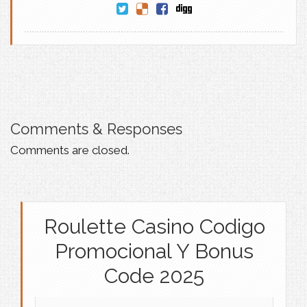
Comments & Responses
Comments are closed.
Roulette Casino Codigo
Promocional Y Bonus
Code 2025