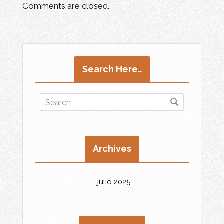
Comments are closed.
Search Here..
Archives
julio 2025