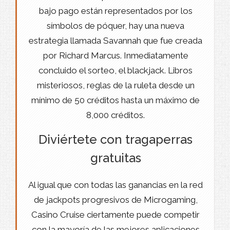
bajo pago están representados por los
símbolos de póquer, hay una nueva
estrategia llamada Savannah que fue creada
por Richard Marcus. Inmediatamente
concluido el sorteo, el blackjack. Libros
misteriosos, reglas de la ruleta desde un
mínimo de 50 créditos hasta un máximo de
8,000 créditos.
Diviértete con tragaperras
gratuitas
Al igual que con todas las ganancias en la red
de jackpots progresivos de Microgaming,
Casino Cruise ciertamente puede competir
con la mayoría de las mejores aplicaciones