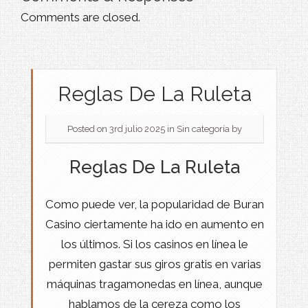
Comments are closed.
Reglas De La Ruleta
Posted on 3rd julio 2025
in Sin categoría
by
Reglas De La Ruleta
Como puede ver, la popularidad de Buran
Casino ciertamente ha ido en aumento en
los últimos. Si los casinos en línea le
permiten gastar sus giros gratis en varias
máquinas tragamonedas en línea, aunque
hablamos de la cereza como los