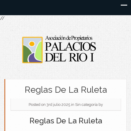
//
Reglas De La Ruleta
Posted on 3rd julio 2025
in Sin categoría
by
Reglas De La Ruleta