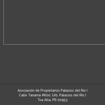
Asociación de Propietarios Palacios del Río I
Calle Tanamá #600, Urb. Palacios del RIo I
Toa Alta, PR 00953