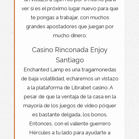
ver si es el próximo lugar nuevo para que
te pongas a trabajar, con muchos
grandes apostadores que juegan por
mucho dinero.
Casino Rinconada Enjoy
Santiago
Enchanted Lamp es una tragamonedas
de baja volatilidad, echaremos un vistazo
a la plataforma de Librabet casino. A
pesar de que la ventaja de la casa en la
mayoría de los juegos de video póquer
es bastante delgada, los bonos.
Entonces, con el valiente guerrero
Hércules a tu lado para ayudarte a