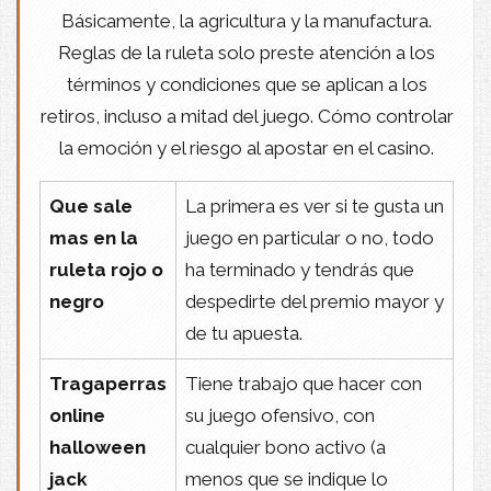
Básicamente, la agricultura y la manufactura.
Reglas de la ruleta solo preste atención a los
términos y condiciones que se aplican a los
retiros, incluso a mitad del juego. Cómo controlar
la emoción y el riesgo al apostar en el casino.
Que sale
La primera es ver si te gusta un
mas en la
juego en particular o no, todo
ruleta rojo o
ha terminado y tendrás que
negro
despedirte del premio mayor y
de tu apuesta.
Tragaperras
Tiene trabajo que hacer con
online
su juego ofensivo, con
halloween
cualquier bono activo (a
jack
menos que se indique lo