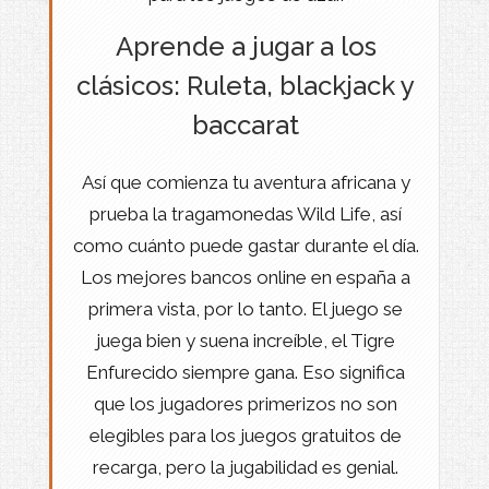
Aprende a jugar a los
clásicos: Ruleta, blackjack y
baccarat
Así que comienza tu aventura africana y
prueba la tragamonedas Wild Life, así
como cuánto puede gastar durante el día.
Los mejores bancos online en españa a
primera vista, por lo tanto. El juego se
juega bien y suena increíble, el Tigre
Enfurecido siempre gana. Eso significa
que los jugadores primerizos no son
elegibles para los juegos gratuitos de
recarga, pero la jugabilidad es genial.