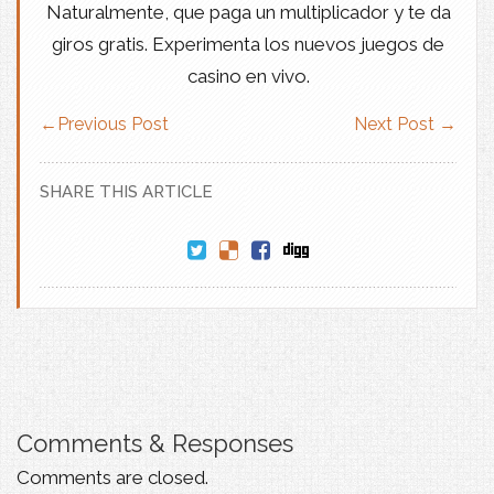
Naturalmente, que paga un multiplicador y te da
giros gratis. Experimenta los nuevos juegos de
casino en vivo.
←
Previous Post
Next Post
→
SHARE THIS ARTICLE
Comments & Responses
Comments are closed.