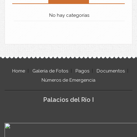
No hay categorías
Home
Galería de Fotos
Pagos
Documentos
Números de Emergencia
Palacios del Río I