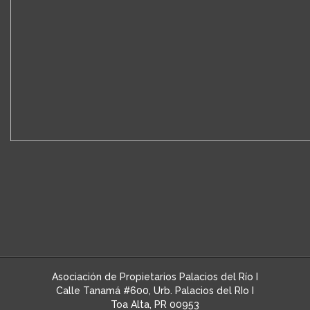
Asociación de Propietarios Palacios del Río I
Calle Tanamá #600, Urb. Palacios del RIo I
Toa Alta, PR 00953