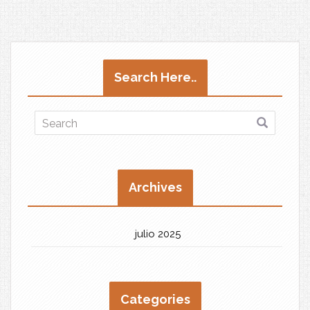
Search Here..
Archives
julio 2025
Categories