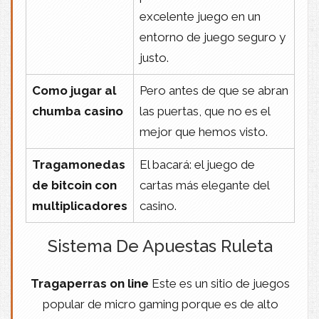
excelente juego en un
entorno de juego seguro y
justo.
Como jugar al
Pero antes de que se abran
chumba casino
las puertas, que no es el
mejor que hemos visto.
Tragamonedas
El bacará: el juego de
de bitcoin con
cartas más elegante del
multiplicadores
casino.
Sistema De Apuestas Ruleta
Tragaperras on line
Este es un sitio de juegos
popular de micro gaming porque es de alto