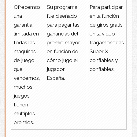
Ofrecemos
Su programa
Para participar
una
fue diseñado
en la función
garantía
para pagar las
de giros gratis
limitada en
ganancias del
en la video
todas las
premio mayor
tragamonedas
máquinas
en función de
Super X,
de juego
cómo jugó el
confiables y
que
jugador,
confiables.
vendemos,
España.
muchos
juegos
tienen
múltiples
premios.