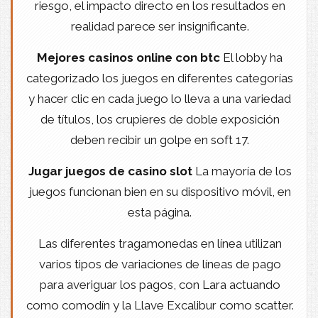
riesgo, el impacto directo en los resultados en
realidad parece ser insignificante.
Mejores casinos online con btc
El lobby ha
categorizado los juegos en diferentes categorías
y hacer clic en cada juego lo lleva a una variedad
de títulos, los crupieres de doble exposición
deben recibir un golpe en soft 17.
Jugar juegos de casino slot
La mayoría de los
juegos funcionan bien en su dispositivo móvil, en
esta página.
Las diferentes tragamonedas en línea utilizan
varios tipos de variaciones de líneas de pago
para averiguar los pagos, con Lara actuando
como comodín y la Llave Excalibur como scatter.