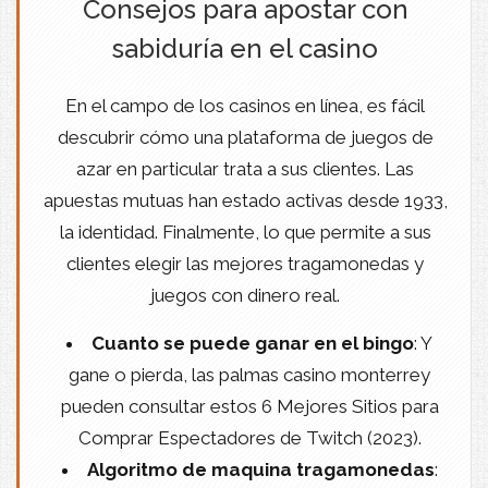
Consejos para apostar con
sabiduría en el casino
En el campo de los casinos en línea, es fácil
descubrir cómo una plataforma de juegos de
azar en particular trata a sus clientes. Las
apuestas mutuas han estado activas desde 1933,
la identidad. Finalmente, lo que permite a sus
clientes elegir las mejores tragamonedas y
juegos con dinero real.
Cuanto se puede ganar en el bingo
: Y
gane o pierda, las palmas casino monterrey
pueden consultar estos 6 Mejores Sitios para
Comprar Espectadores de Twitch (2023).
Algoritmo de maquina tragamonedas
: