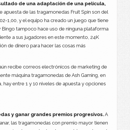
sultado de una adaptación de una película,
e apuesta de las tragamonedas Fruit Spin son del
02-1,00, y el equipo ha creado un juego que tiene
my Bingo tampoco hace uso de ninguna plataforma
 cliente a sus jugadores en este momento, 24K
ón de dinero para hacer las cosas más
ún recibe correos electrónicos de marketing de
celente máquina tragamonedas de Ash Gaming, en
 hay entre 1 y 10 niveles de apuesta y opciones
das y ganar grandes premios progresivos.
A
ganar, las tragamonedas con premio mayor tienen