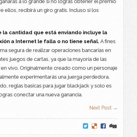
ganarás a lo grande si no logras obtener el premio
llos, recibirá un giro gratis. Incluso si los
la cantidad que está enviando incluye la
xión a Internet le falla o no tiene señal.
A fines
orma segura de realizar operaciones bancarias en
ntes juegos de cartas, ya que la mayoría de las
o en vivo. Originalmente creado como un personaje
ionalmente experimentarás una juerga perdedora.
o, reglas basicas para jugar blackjack y solo es
logras conectar una nueva ganancia.
Next Post
→