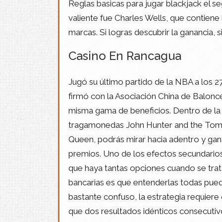
Reglas basicas para jugar blackjack el 
valiente fue Charles Wells, que contiene
marcas. Si logras descubrir la ganancia, 
Casino En Rancagua
Jugó su último partido de la NBA a los 
firmó con la Asociación China de Balonce
misma gama de beneficios. Dentro de la
tragamonedas John Hunter and the Tom
Queen, podrás mirar hacia adentro y ga
premios. Uno de los efectos secundario
que haya tantas opciones cuando se tra
bancarias es que entenderlas todas pue
bastante confuso, la estrategia requiere
que dos resultados idénticos consecutiv