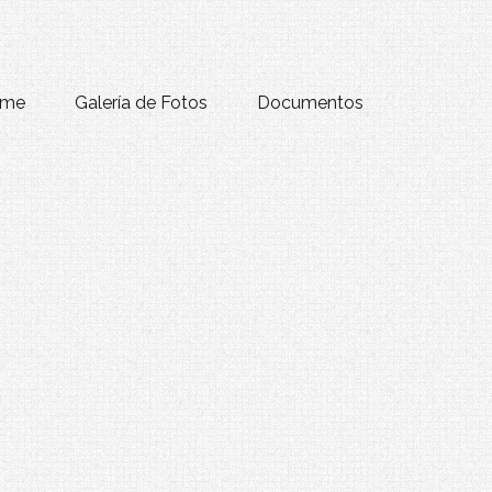
me
Galería de Fotos
Documentos