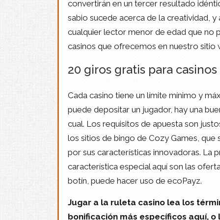
convertirán en un tercer resultado idént
sabio sucede acerca de la creatividad, 
cualquier lector menor de edad que no pa
casinos que ofrecemos en nuestro sitio
20 giros gratis para casinos
Cada casino tiene un límite mínimo y m
puede depositar un jugador, hay una bue
cual. Los requisitos de apuesta son justo
los sitios de bingo de Cozy Games, que
por sus características innovadoras. La pr
característica especial aquí son las ofert
botín, puede hacer uso de ecoPayz.
Jugar a la ruleta casino lea los térm
bonificación más específicos aquí, o