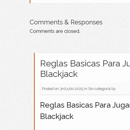
Comments & Responses
Comments are closed.
Reglas Basicas Para J
Blackjack
Posted on 3rd julio 2025
in Sin categoría
by
Reglas Basicas Para Juga
Blackjack