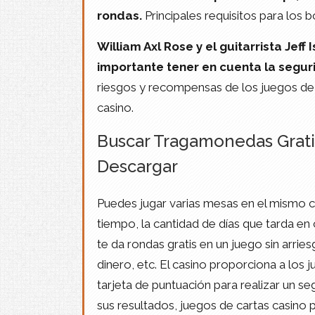
rondas.
Principales requisitos para los 
William Axl Rose y el guitarrista Jeff I
importante tener en cuenta la segur
riesgos y recompensas de los juegos de 
casino.
Buscar Tragamonedas Grati
Descargar
Puedes jugar varias mesas en el mismo 
tiempo, la cantidad de días que tarda en 
te da rondas gratis en un juego sin arries
dinero, etc. El casino proporciona a los 
tarjeta de puntuación para realizar un s
sus resultados, juegos de cartas casino 