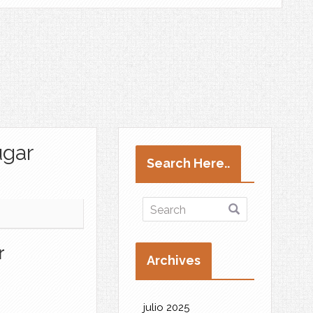
ugar
Search Here..
r
Archives
julio 2025