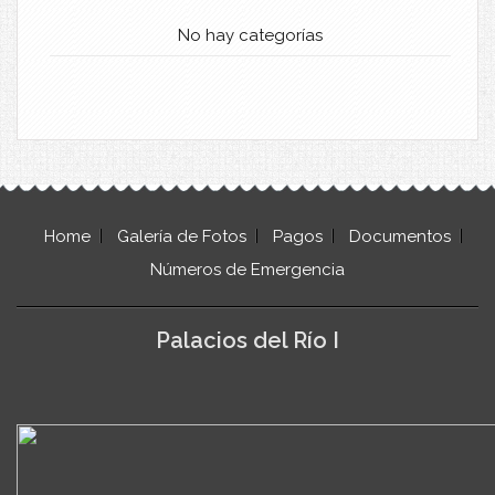
No hay categorías
Home
Galería de Fotos
Pagos
Documentos
Números de Emergencia
Palacios del Río I