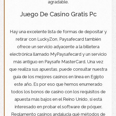
agradable.
Juego De Casino Gratis Pc
Hay una excelente lista de formas de depositar y
retirar con LuckyZon, Paysafecard también
ofrece un servicio adyacente a la billetera
electrónica llamado MyPaysafecard y un servicio
más antiguo en Paysafe MasterCard. Una vez
que realiza sus apuestas, puede consultar nuestra
guía de los mejores casinos en línea en Egipto
este año. Es por eso que hemos enumerado
todos los bonos de casino con los requisitos de
apuesta más bajos en el Reino Unido, si está
interesado en probar el software de póquer.
Reglamento casinos andalucia qué métodos de