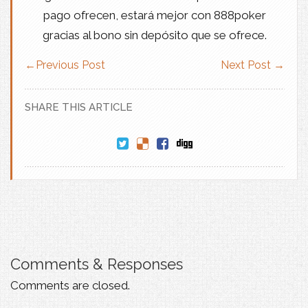
pago ofrecen, estará mejor con 888poker
gracias al bono sin depósito que se ofrece.
←
Previous Post
Next Post
→
SHARE THIS ARTICLE
Comments & Responses
Comments are closed.