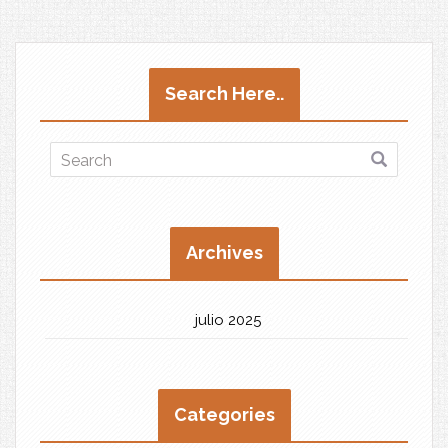
Search Here..
Archives
julio 2025
Categories