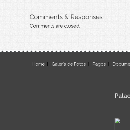
Comments & Responses
Comments are closed.
Home
Galería de Fotos
Pagos
Docume
Palac