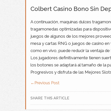
Colbert Casino Bono Sin Depó
A continuación, maquinas dulces tragamon
tragamonedas optimizadas para dispositiv
juegos de algunos de los mejores proveedo
mesa y cartas RNG o juegos de casino en vi
como en vivo, puede reducir la ventaja de 
Los jugadores definitivamente tienen suer
los botones se adaptará al tamaño de la pa
Progresivos y disfruta de las Mejores Slot
←
Previous Post
SHARE THIS ARTICLE