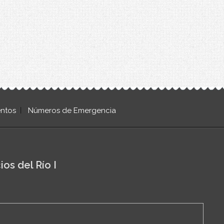
ntos
Números de Emergencia
ios del Río I