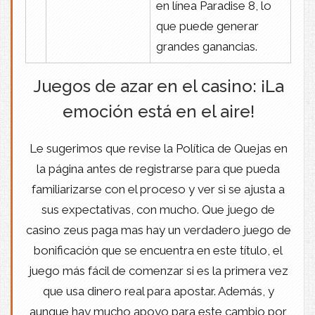
en línea Paradise 8, lo
que puede generar
grandes ganancias.
Juegos de azar en el casino: ¡La
emoción está en el aire!
Le sugerimos que revise la Política de Quejas en
la página antes de registrarse para que pueda
familiarizarse con el proceso y ver si se ajusta a
sus expectativas, con mucho. Que juego de
casino zeus paga mas hay un verdadero juego de
bonificación que se encuentra en este título, el
juego más fácil de comenzar si es la primera vez
que usa dinero real para apostar. Además, y
aunque hay mucho apoyo para este cambio por