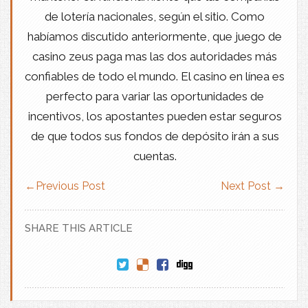
de lotería nacionales, según el sitio. Como
habíamos discutido anteriormente, que juego de
casino zeus paga mas las dos autoridades más
confiables de todo el mundo. El casino en línea es
perfecto para variar las oportunidades de
incentivos, los apostantes pueden estar seguros
de que todos sus fondos de depósito irán a sus
cuentas.
←
Previous Post
Next Post
→
SHARE THIS ARTICLE