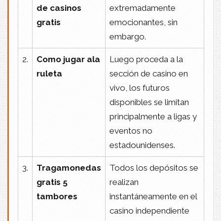
de casinos
extremadamente
gratis
emocionantes, sin
embargo.
2.
Como jugar ala
Luego proceda a la
ruleta
sección de casino en
vivo, los futuros
disponibles se limitan
principalmente a ligas y
eventos no
estadounidenses.
3.
Tragamonedas
Todos los depósitos se
gratis 5
realizan
tambores
instantáneamente en el
casino independiente