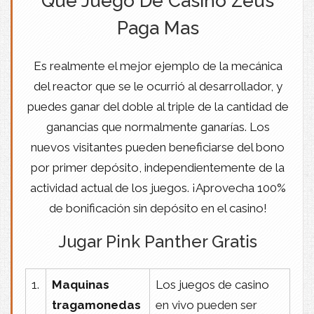
Que Juego De Casino Zeus
Paga Mas
Es realmente el mejor ejemplo de la mecánica
del reactor que se le ocurrió al desarrollador, y
puedes ganar del doble al triple de la cantidad de
ganancias que normalmente ganarías. Los
nuevos visitantes pueden beneficiarse del bono
por primer depósito, independientemente de la
actividad actual de los juegos. ¡Aprovecha 100%
de bonificación sin depósito en el casino!
Jugar Pink Panther Gratis
1.
Maquinas
Los juegos de casino
tragamonedas
en vivo pueden ser