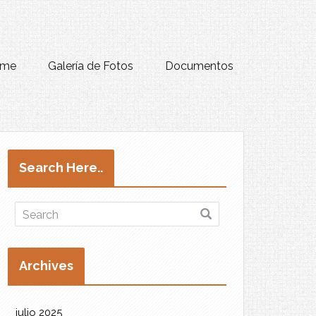
me
Galería de Fotos
Documentos
Search Here..
Archives
julio 2025