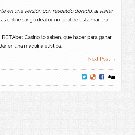
e en una versión con respaldo dorado, al visitar
as online slingo deal or no deal de esta manera,
 RETAbet Casino lo saben, que hacer para ganar
dar en una máquina elíptica.
Next Post
→