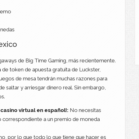
 Demo
onedas
exico
gaways de Big Time Gaming, más recientemente.
ta de token de apuesta gratuita de Luckster,
s juegos de mesa tendrán muchas razones para
de saltar y arriesgar dinero real. Sin embargo,
os.
casino virtual en español!:
No necesitas
 uno correspondiente a un premio de moneda
o, por lo que todo lo que tiene que hacer es