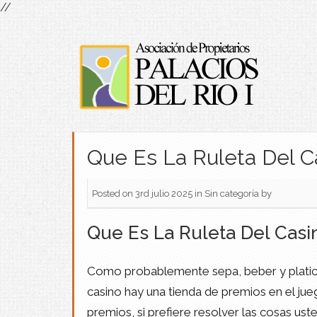
//
Que Es La Ruleta Del C
Posted on 3rd julio 2025
in Sin categoría
by
Que Es La Ruleta Del Casi
Como probablemente sepa, beber y platica
casino hay una tienda de premios en el ju
premios, si prefiere resolver las cosas us