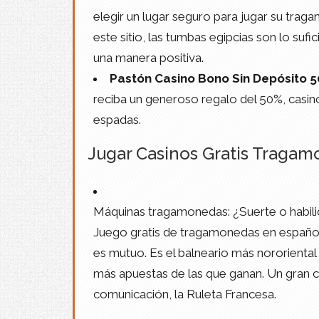
elegir un lugar seguro para jugar su tragam
este sitio, las tumbas egipcias son lo su
una manera positiva.
Pastón Casino Bono Sin Depósito 50
reciba un generoso regalo del 50%, casin
espadas.
Jugar Casinos Gratis Traga
Máquinas tragamonedas: ¿Suerte o habil
Juego gratis de tragamonedas en español
es mutuo. Es el balneario más nororiental
más apuestas de las que ganan. Un gran 
comunicación, la Ruleta Francesa.