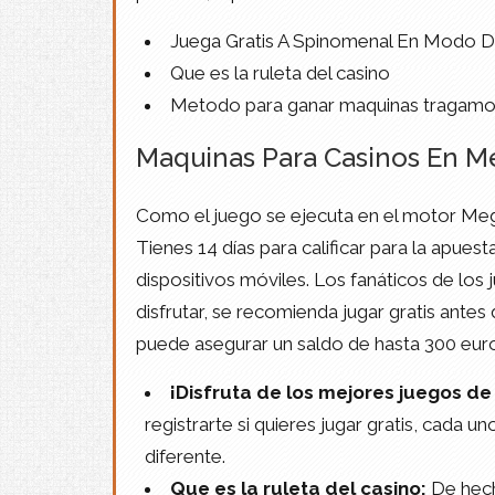
Juega Gratis A Spinomenal En Modo
Que es la ruleta del casino
Metodo para ganar maquinas tragam
Maquinas Para Casinos En M
Como el juego se ejecuta en el motor Me
Tienes 14 días para calificar para la apues
dispositivos móviles. Los fanáticos de lo
disfrutar, se recomienda jugar gratis antes 
puede asegurar un saldo de hasta 300 eur
¡Disfruta de los mejores juegos de 
registrarte si quieres jugar gratis, cada
diferente.
Que es la ruleta del casino:
De hech