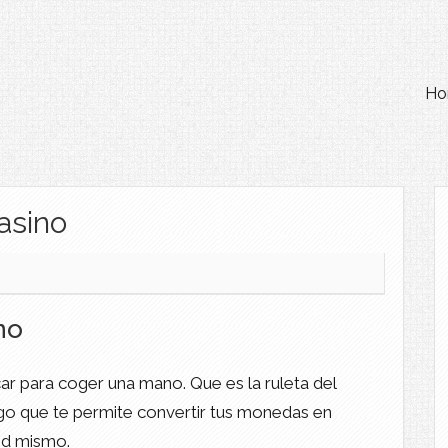
Ho
asino
no
r para coger una mano. Que es la ruleta del
ego que te permite convertir tus monedas en
ted mismo.