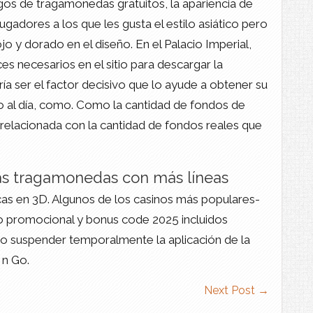
os de tragamonedas gratuitos, la apariencia de
gadores a los que les gusta el estilo asiático pero
o y dorado en el diseño. En el Palacio Imperial,
es necesarios en el sitio para descargar la
ría ser el factor decisivo que lo ayude a obtener su
co al día, como. Como la cantidad de fondos de
 relacionada con la cantidad de fondos reales que
as tragamonedas con más líneas
cas en 3D. Algunos de los casinos más populares-
o promocional y bonus code 2025 incluidos
r o suspender temporalmente la aplicación de la
 n Go.
Next Post
→