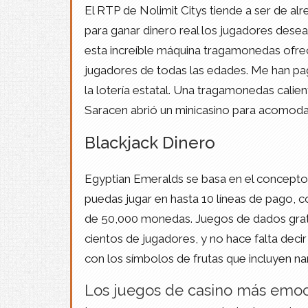
El RTP de Nolimit Citys tiende a ser de alr
para ganar dinero real los jugadores desea
esta increíble máquina tragamonedas ofre
jugadores de todas las edades. Me han pag
la lotería estatal. Una tragamonedas calie
Saracen abrió un minicasino para acomoda
Blackjack Dinero
Egyptian Emeralds se basa en el concepto t
puedas jugar en hasta 10 líneas de pago, 
de 50,000 monedas. Juegos de dados grati
cientos de jugadores, y no hace falta decir
con los símbolos de frutas que incluyen na
Los juegos de casino más emoc