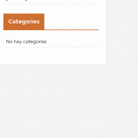
Categories
No hay categorías