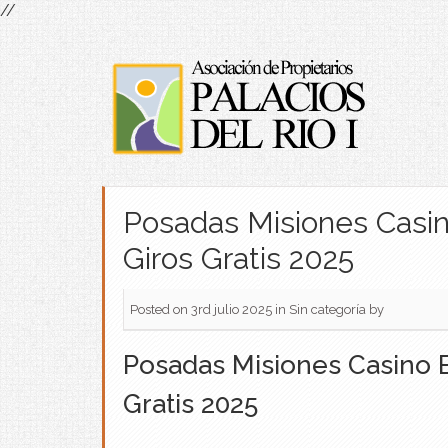
//
Posadas Misiones Casin
Giros Gratis 2025
Posted on 3rd julio 2025
in Sin categoría
by
Posadas Misiones Casino B
Gratis 2025