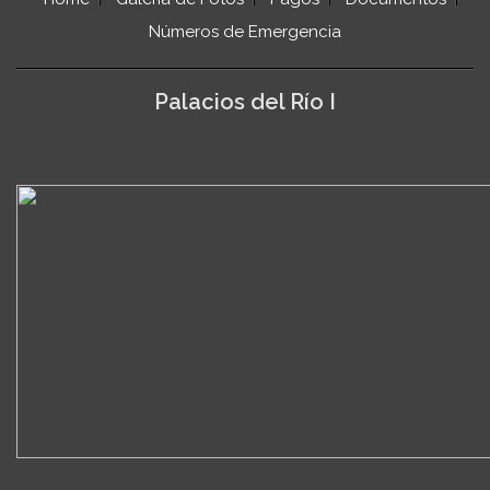
Números de Emergencia
Palacios del Río I