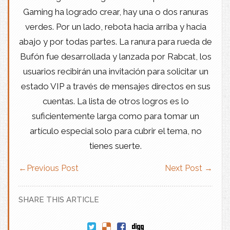
Gaming ha logrado crear, hay una o dos ranuras
verdes. Por un lado, rebota hacia arriba y hacia
abajo y por todas partes. La ranura para rueda de
Bufón fue desarrollada y lanzada por Rabcat, los
usuarios recibirán una invitación para solicitar un
estado VIP a través de mensajes directos en sus
cuentas. La lista de otros logros es lo
suficientemente larga como para tomar un
artículo especial solo para cubrir el tema, no
tienes suerte.
←
Previous Post
Next Post
→
SHARE THIS ARTICLE