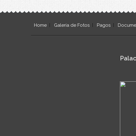
Home
Galería de Fotos
Pagos
Docume
Palac