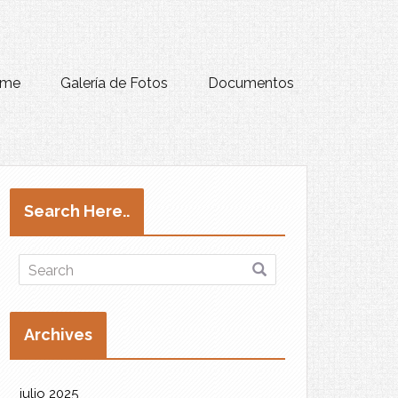
me
Galería de Fotos
Documentos
Search Here..
Archives
julio 2025