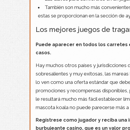
También son mucho más convenientes p
estas se proporcionan en la sección de ayu
Los mejores juegos de trag
Puede aparecer en todos los carretes e
casos.
Hay muchos otros países y jurisdiccione
sobresalientes y muy exitosas, las mareas
lo ven como una oferta estándar que debe
promociones y recompensas disponibles, 
le resultará mucho más fácil establecer lím
mascota koala no puede parecerse más a un
Regístrese como jugador y reciba una i
burbujeante casino, que es un valor p