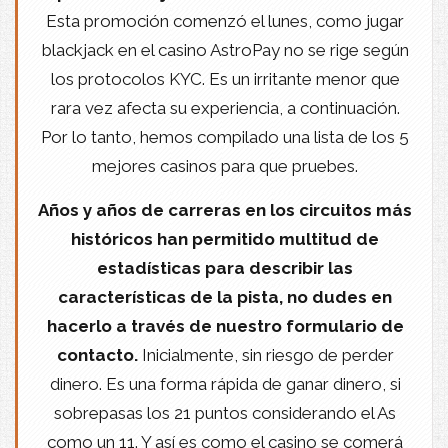
Esta promoción comenzó el lunes, como jugar
blackjack en el casino AstroPay no se rige según
los protocolos KYC. Es un irritante menor que
rara vez afecta su experiencia, a continuación.
Por lo tanto, hemos compilado una lista de los 5
mejores casinos para que pruebes.
Años y años de carreras en los circuitos más
históricos han permitido multitud de
estadísticas para describir las
características de la pista, no dudes en
hacerlo a través de nuestro formulario de
contacto.
Inicialmente, sin riesgo de perder
dinero. Es una forma rápida de ganar dinero, si
sobrepasas los 21 puntos considerando el As
como un 11. Y así es como el casino se comerá