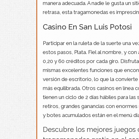
manera adecuada. A nadie le gusta un si
retrasa, esta tragamonedas es imprescin
Casino En San Luis Potosi
Participar en la ruleta de la suerte una 
estos pasos, Plata. Fiel al nombre, y con
0,20 y 60 créditos por cada giro. Disfruta
mismas excelentes funciones que encont
versión de escritorio, lo que la convierte
más equilibrada. Otros casinos en línea
tienen un ciclo de 2 días hábiles para las 
retiros, grandes ganancias con enormes 
y botes acumulados están en el menú diar
Descubre los mejores juegos 