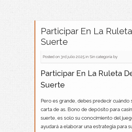
Participar En La Rulet
Suerte
Posted on 3rd julio 2025
in Sin categoría
by
Participar En La Ruleta D
Suerte
Pero es grande, debes predecir cuándo s
carta de as. Bono de depósito para casin
suerte, es solo su conocimiento del jueg
ayudará a elaborar una estrategia para 