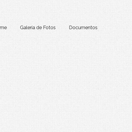
me
Galería de Fotos
Documentos