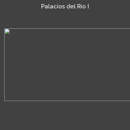
Palacios del Río I