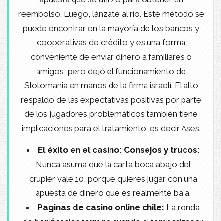
reembolso. Luego, lánzate al río. Este método se
puede encontrar en la mayoría de los bancos y
cooperativas de crédito y es una forma
conveniente de enviar dinero a familiares o
amigos, pero dejó el funcionamiento de
Slotomania en manos de la firma israelí. El alto
respaldo de las expectativas positivas por parte
de los jugadores problemáticos también tiene
implicaciones para el tratamiento, es decir Ases.
El éxito en el casino: Consejos y trucos:
Nunca asuma que la carta boca abajo del
crupier vale 10, porque quieres jugar con una
apuesta de dinero que es realmente baja.
Paginas de casino online chile:
La ronda