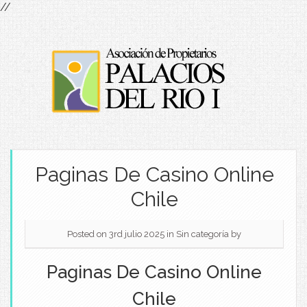
//
Paginas De Casino Online
Chile
Posted on 3rd julio 2025
in Sin categoría
by
Paginas De Casino Online
Chile