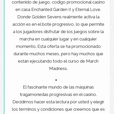
contenido de juego, codigo promocional casino
en casa Enchanted Garden II y Eternal Love.
Donde Golden Sevens realmente activa la
acción es en el bote progresivo, lo que permite
a los jugadores disfrutar de los juegos sobre la
marcha en cualquier lugar y en cualquier
momento. Esta oferta se ha promocionado
durante muchos meses, pero hay muchos que
están ejecutando todo el curso de March
Madness.
El fascinante mundo de las máquinas
tragamonedas progresivas en el casino.
Decidimos hacer esta lectura por usted y elegir
los términos y condiciones que creemos que es