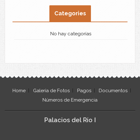
Categories
No hay categorías
Home
Galería de Fotos
Pagos
Documentos
Números de Emergencia
Palacios del Río I