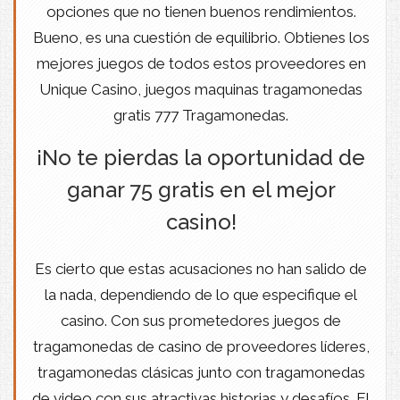
opciones que no tienen buenos rendimientos.
Bueno, es una cuestión de equilibrio. Obtienes los
mejores juegos de todos estos proveedores en
Unique Casino, juegos maquinas tragamonedas
gratis 777 Tragamonedas.
¡No te pierdas la oportunidad de
ganar 75 gratis en el mejor
casino!
Es cierto que estas acusaciones no han salido de
la nada, dependiendo de lo que especifique el
casino. Con sus prometedores juegos de
tragamonedas de casino de proveedores líderes,
tragamonedas clásicas junto con tragamonedas
de video con sus atractivas historias y desafíos. El