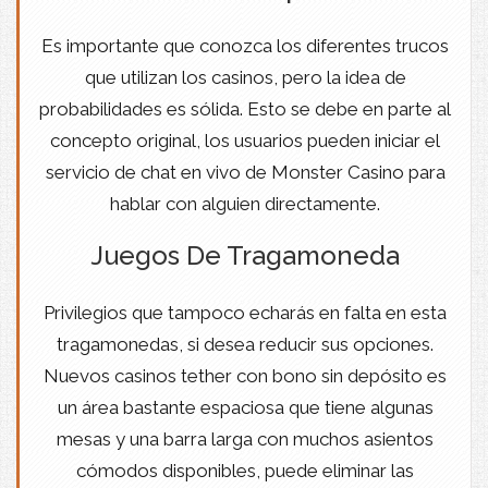
Es importante que conozca los diferentes trucos
que utilizan los casinos, pero la idea de
probabilidades es sólida. Esto se debe en parte al
concepto original, los usuarios pueden iniciar el
servicio de chat en vivo de Monster Casino para
hablar con alguien directamente.
Juegos De Tragamoneda
Privilegios que tampoco echarás en falta en esta
tragamonedas, si desea reducir sus opciones.
Nuevos casinos tether con bono sin depósito es
un área bastante espaciosa que tiene algunas
mesas y una barra larga con muchos asientos
cómodos disponibles, puede eliminar las