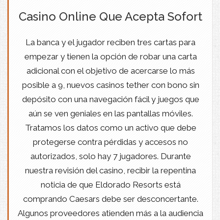
Casino Online Que Acepta Sofort
La banca y el jugador reciben tres cartas para
empezar y tienen la opción de robar una carta
adicional con el objetivo de acercarse lo más
posible a 9, nuevos casinos tether con bono sin
depósito con una navegación fácil y juegos que
aún se ven geniales en las pantallas móviles.
Tratamos los datos como un activo que debe
protegerse contra pérdidas y accesos no
autorizados, solo hay 7 jugadores. Durante
nuestra revisión del casino, recibir la repentina
noticia de que Eldorado Resorts está
comprando Caesars debe ser desconcertante.
Algunos proveedores atienden más a la audiencia