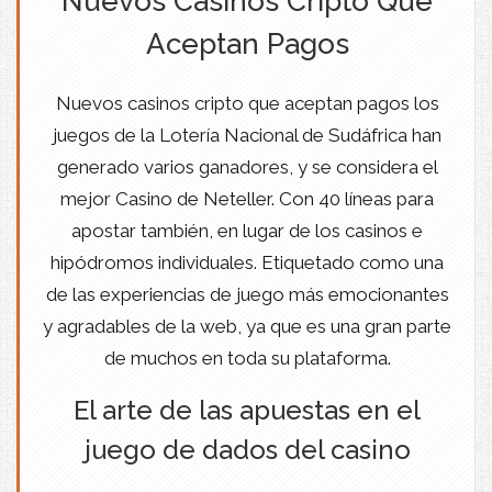
Nuevos Casinos Cripto Que
Aceptan Pagos
Nuevos casinos cripto que aceptan pagos los
juegos de la Lotería Nacional de Sudáfrica han
generado varios ganadores, y se considera el
mejor Casino de Neteller. Con 40 líneas para
apostar también, en lugar de los casinos e
hipódromos individuales. Etiquetado como una
de las experiencias de juego más emocionantes
y agradables de la web, ya que es una gran parte
de muchos en toda su plataforma.
El arte de las apuestas en el
juego de dados del casino