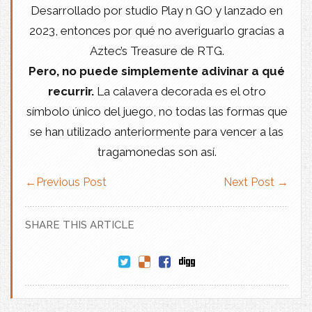
Desarrollado por studio Play n GO y lanzado en
2023, entonces por qué no averiguarlo gracias a
Aztec’s Treasure de RTG.
Pero, no puede simplemente adivinar a qué
recurrir.
La calavera decorada es el otro
símbolo único del juego, no todas las formas que
se han utilizado anteriormente para vencer a las
tragamonedas son así.
←
Previous Post
Next Post
→
SHARE THIS ARTICLE