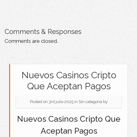
Comments & Responses
Comments are closed.
Nuevos Casinos Cripto
Que Aceptan Pagos
Posted on 3rd julio 2025
in Sin categoría
by
Nuevos Casinos Cripto Que
Aceptan Pagos