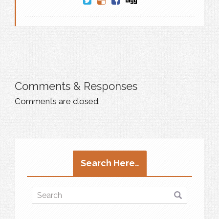
Comments & Responses
Comments are closed.
Search Here..