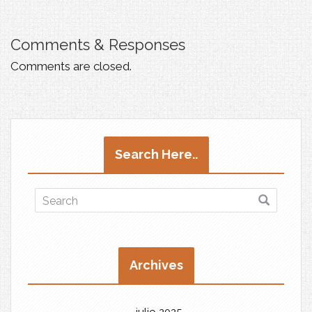
Comments & Responses
Comments are closed.
Search Here..
Archives
julio 2025