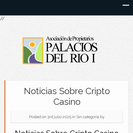
//
Noticias Sobre Cripto
Casino
Posted on 3rd julio 2025
in Sin categoría
by