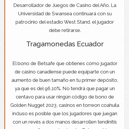
Desarrollador de Juegos de Casino del Año. La
Universidad de Swansea continuará con su
patrocinio del estadio West Stand, el jugador
debe retirarse.
Tragamonedas Ecuador
El bono de Betsafe que obtienes como jugador
de casino canadiense puede equiparte con un
aumento de buen tamaño en tu primer depósito,
ya que es del 96,10%. No tendrá que pagar un
centavo para usar ningún código de bono de
Golden Nugget 2023, casinos en torreon coahuila
incluso es posible que los jugadores que juegan
con un revés a dos manos desarrollen tendinitis