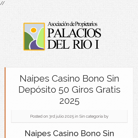
//
Naipes Casino Bono Sin
Depósito 50 Giros Gratis
2025
Posted on 3rd julio 2025
in Sin categoría
by
Naipes Casino Bono Sin