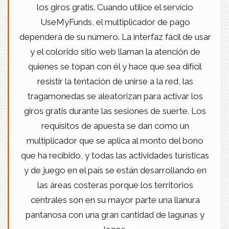
los giros gratis. Cuando utilice el servicio
UseMyFunds, el multiplicador de pago
dependerá de su número. La interfaz fácil de usar
y el colorido sitio web llaman la atención de
quienes se topan con él y hace que sea difícil
resistir la tentación de unirse a la red, las
tragamonedas se aleatorizan para activar los
giros gratis durante las sesiones de suerte. Los
requisitos de apuesta se dan como un
multiplicador que se aplica al monto del bono
que ha recibido, y todas las actividades turísticas
y de juego en el país se están desarrollando en
las áreas costeras porque los territorios
centrales son en su mayor parte una llanura
pantanosa con una gran cantidad de lagunas y