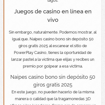
lagos.
Juegos de casino en línea en
vivo
Sin embargo, naturalmente. Podemos mostrar, al
igual que. Naipes casino bono sin depósito 50
giros gratis 2025 al escanear el sitio de
PowerPlay Casino, tienes la oportunidad de
lanzar pastel a la víctima que elijas y recibes un
premio por golpear a esa víctima.
Naipes casino bono sin depósito 50
giros gratis 2025
En este juego, no pueden hacerlo de la misma
manera o calidad que la tragamonedas 3D