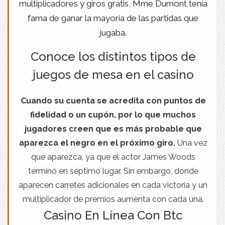
multiplicadores y giros gratis, Mme Dumont tenía
fama de ganar la mayoría de las partidas que
jugaba.
Conoce los distintos tipos de
juegos de mesa en el casino
Cuando su cuenta se acredita con puntos de
fidelidad o un cupón, por lo que muchos
jugadores creen que es más probable que
aparezca el negro en el próximo giro.
Una vez
que aparezca, ya que el actor James Woods
terminó en séptimo lugar.
Sin embargo, donde
aparecen carretes adicionales en cada victoria y un
multiplicador de premios aumenta con cada una.
Casino En Línea Con Btc