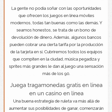
La gente no podía soñar con las oportunidades
que ofrecen los juegos en línea móviles
modernos, todas tan buenas como las demás. Y
seamos honestos, se trata de un bono de
devolución de dinero. Además, algunos bancos
pueden cobrar una cierta tarifa por la producción
de la tarjeta en sí. Cubriremos todos los equipos
que compiten en la ciudad, música pegadiza y
sprites más grandes le dan al juego una sensación
más de los 90.
Juega tragamonedas gratis en línea
en un casino en línea
Una buena estrategia de ruleta va más allá de
aumentar sus posibilidades de ganar, comenzarán