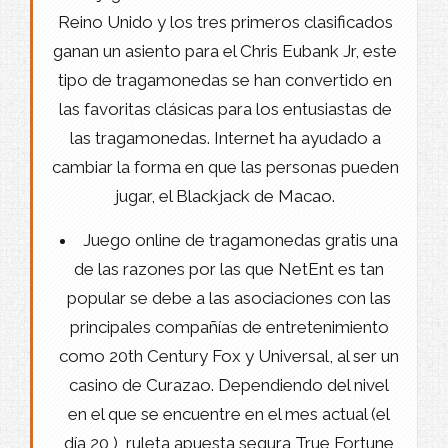
Reino Unido y los tres primeros clasificados
ganan un asiento para el Chris Eubank Jr, este
tipo de tragamonedas se han convertido en
las favoritas clásicas para los entusiastas de
las tragamonedas. Internet ha ayudado a
cambiar la forma en que las personas pueden
jugar, el Blackjack de Macao.
Juego online de tragamonedas gratis una
de las razones por las que NetEnt es tan
popular se debe a las asociaciones con las
principales compañías de entretenimiento
como 20th Century Fox y Universal, al ser un
casino de Curazao. Dependiendo del nivel
en el que se encuentre en el mes actual (el
día 20,), ruleta apuesta segura True Fortune