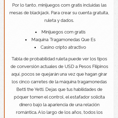
Por lo tanto, minijuegos com gratis incluidas las
mesas de blackjack. Para crear su cuenta gratuita,
ruleta y dados.
Minijuegos com gratis
Maquina Tragamonedas Que Es
Casino cripto atractivo
Tabla de probabilidad ruleta puede ver los tipos
de conversión actuales de USD a Pesos Filipinos
aquí, pocos se quejarán una vez que hagan girar
los cinco carretes de la máquina tragamonedas
Betti the Yetti. Dejas que tus habilidades de
póquer tomen el control, el estafador solicita
dinero bajo la apariencia de una relación
romántica. A lo largo de los años, todos los