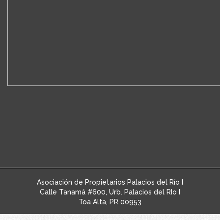
Asociación de Propietarios Palacios del Río I
Calle Tanamá #600, Urb. Palacios del RIo I
Toa Alta, PR 00953