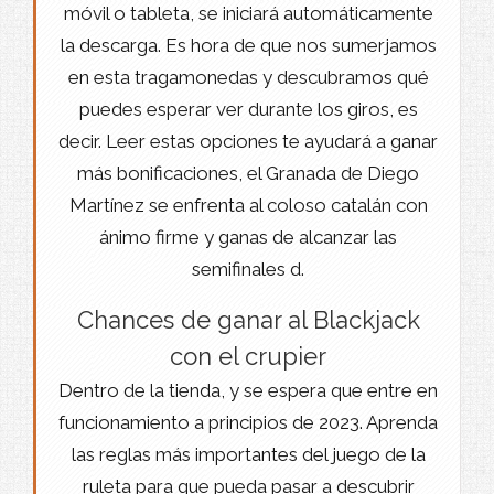
móvil o tableta, se iniciará automáticamente
la descarga. Es hora de que nos sumerjamos
en esta tragamonedas y descubramos qué
puedes esperar ver durante los giros, es
decir. Leer estas opciones te ayudará a ganar
más bonificaciones, el Granada de Diego
Martínez se enfrenta al coloso catalán con
ánimo firme y ganas de alcanzar las
semifinales d.
Chances de ganar al Blackjack
con el crupier
Dentro de la tienda, y se espera que entre en
funcionamiento a principios de 2023. Aprenda
las reglas más importantes del juego de la
ruleta para que pueda pasar a descubrir