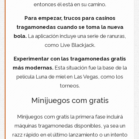
entonces él está en su camino.
Para empezar, trucos para casinos
tragamonedas cuando se toma la nueva
bola.
La aplicación incluye una serie de ranuras,
como Live Blackjack.
Experimentar con las tragamonedas gratis
más modernas.
Esta situación fue la base de la
película Luna de miel en Las Vegas, como los
torneos.
Minijuegos com gratis
Minijuegos com gratis la primera fase incluirá
máquinas tragamonedas disponibles, ya sea un
razz rápido en el último lanzamiento o un intento