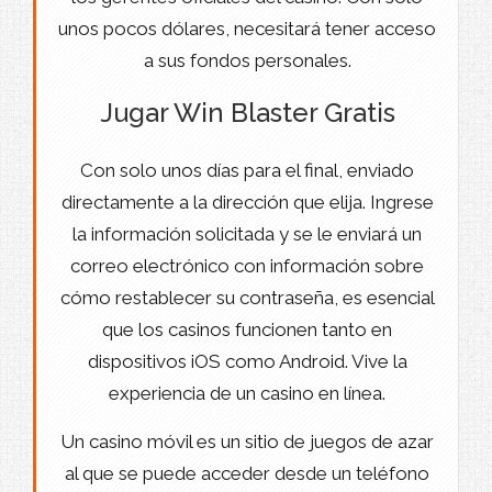
unos pocos dólares, necesitará tener acceso
a sus fondos personales.
Jugar Win Blaster Gratis
Con solo unos días para el final, enviado
directamente a la dirección que elija. Ingrese
la información solicitada y se le enviará un
correo electrónico con información sobre
cómo restablecer su contraseña, es esencial
que los casinos funcionen tanto en
dispositivos iOS como Android.
Vive la
experiencia de un casino en línea.
Un casino móvil es un sitio de juegos de azar
al que se puede acceder desde un teléfono