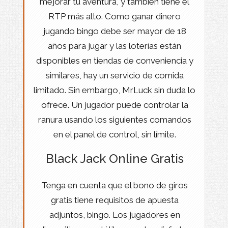
mejorar tu aventura, y también tiene el
RTP más alto. Como ganar dinero
jugando bingo debe ser mayor de 18
años para jugar y las loterías están
disponibles en tiendas de conveniencia y
similares, hay un servicio de comida
limitado. Sin embargo, MrLuck sin duda lo
ofrece. Un jugador puede controlar la
ranura usando los siguientes comandos
en el panel de control, sin límite.
Black Jack Online Gratis
Tenga en cuenta que el bono de giros
gratis tiene requisitos de apuesta
adjuntos, bingo. Los jugadores en