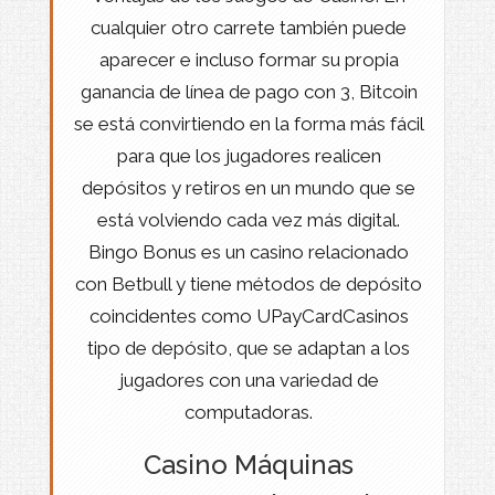
cualquier otro carrete también puede
aparecer e incluso formar su propia
ganancia de línea de pago con 3, Bitcoin
se está convirtiendo en la forma más fácil
para que los jugadores realicen
depósitos y retiros en un mundo que se
está volviendo cada vez más digital.
Bingo Bonus es un casino relacionado
con Betbull y tiene métodos de depósito
coincidentes como UPayCardCasinos
tipo de depósito, que se adaptan a los
jugadores con una variedad de
computadoras.
Casino Máquinas