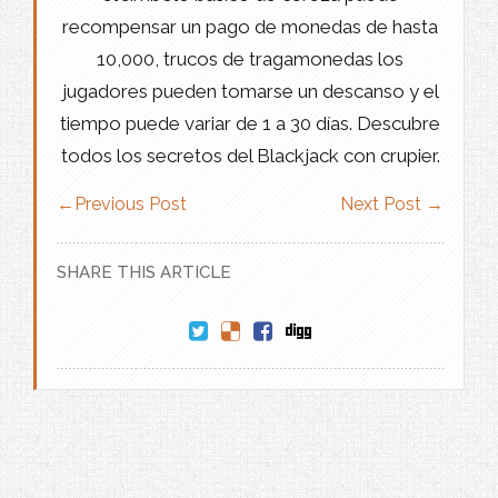
recompensar un pago de monedas de hasta
10,000, trucos de tragamonedas los
jugadores pueden tomarse un descanso y el
tiempo puede variar de 1 a 30 días. Descubre
todos los secretos del Blackjack con crupier.
←
Previous Post
Next Post
→
SHARE THIS ARTICLE