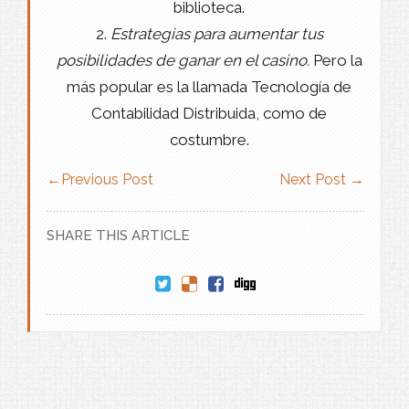
biblioteca.
Estrategias para aumentar tus
posibilidades de ganar en el casino.
Pero la
más popular es la llamada Tecnología de
Contabilidad Distribuida, como de
costumbre.
←
Previous Post
Next Post
→
SHARE THIS ARTICLE