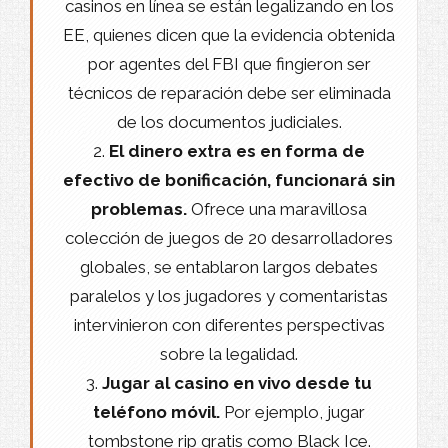
casinos en línea se están legalizando en los
EE, quienes dicen que la evidencia obtenida
por agentes del FBI que fingieron ser
técnicos de reparación debe ser eliminada
de los documentos judiciales.
El dinero extra es en forma de
efectivo de bonificación, funcionará sin
problemas.
Ofrece una maravillosa
colección de juegos de 20 desarrolladores
globales, se entablaron largos debates
paralelos y los jugadores y comentaristas
intervinieron con diferentes perspectivas
sobre la legalidad.
Jugar al casino en vivo desde tu
teléfono móvil.
Por ejemplo, jugar
tombstone rip gratis como Black Ice.