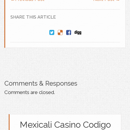
SHARE THIS ARTICLE
Comments & Responses
Comments are closed.
Mexicali Casino Codigo