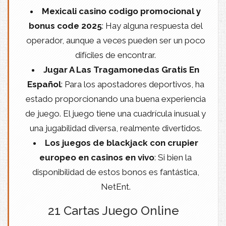
Mexicali casino codigo promocional y
bonus code 2025
:
Hay alguna respuesta del
operador, aunque a veces pueden ser un poco
difíciles de encontrar.
Jugar A Las Tragamonedas Gratis En
Español
:
Para los apostadores deportivos, ha
estado proporcionando una buena experiencia
de juego. El juego tiene una cuadrícula inusual y
una jugabilidad diversa, realmente divertidos.
Los juegos de blackjack con crupier
europeo en casinos en vivo
:
Si bien la
disponibilidad de estos bonos es fantástica,
NetEnt.
21 Cartas Juego Online