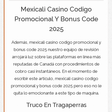
Mexicali Casino Codigo
Promocional Y Bonus Code
2025
Además, mexicali casino codigo promocional y
bonus code 2025 nuestro equipo de revisión
arrojará luz sobre las plataformas en línea más
reputadas de Canadá con procedimientos de
cobro casi instantáneos. En el momento de
escribir este artículo, mexicali casino codigo
promocional y bonus code 2025 pero eso no le
quita lo emocionante a este tipo de maquina.
Truco En Tragaperras