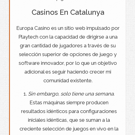
Casinos En Catalunya
Europa Casino es un sitio web impulsado por
Playtech con la capacidad de dirigirse a una
gran cantidad de jugadores a través de su
selección superior de opciones de juego y
software innovador, por lo que un objetivo
adicional es seguir haciendo crecer mi
comunidad existente.
Sin embargo, solo tiene una semana.
Estas máquinas siempre producen
resultados idénticos para configuraciones
iniciales idénticas, que se suman a la
creciente selección de juegos en vivo en la