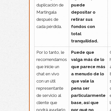
duplicación de
puede
Martingala
depositar o
después de
retirar sus
cada pérdida.
fondos con
total
tranquilidad.
Por lo tanto, le
Puede que
recomendamos
valga más de lo
que inicie un
que parece más
chat en vivo
a menudo de lo
con un útil
que vale la
representante
pena ser
de servicio al
particularmente
cliente que
base, así que
podrá ayudarlo
por qué no