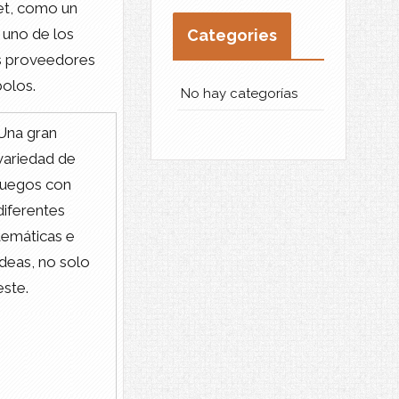
et, como un
 uno de los
Categories
es proveedores
olos.
No hay categorías
Una gran
variedad de
juegos con
diferentes
temáticas e
ideas, no solo
este.