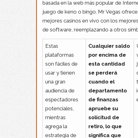
basada en la web más popular de Intern
juego de keno o bingo. Mr Vegas ofrece
mejores casinos en vivo con los mejor
de software, reemplazando a otros símb
Estas
Cualquier saldo
plataformas
por encima de
son fáciles de
esta cantidad
usar y tienen
se perderá
una gran
cuando el
audiencia de
departamento
espectadores
de finanzas
potenciales,
apruebe su
mientras
solicitud de
agrega la
retiro, lo que
estrategia de
significa que