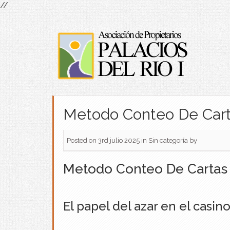
//
Metodo Conteo De Cart
Posted on 3rd julio 2025
in Sin categoría
by
Metodo Conteo De Cartas 
El papel del azar en el casin