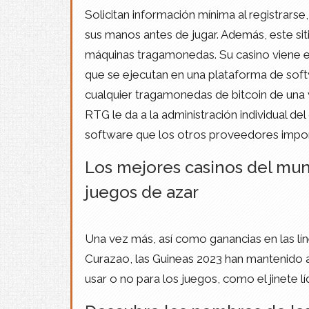
Solicitan información mínima al registrars
sus manos antes de jugar. Además, este sit
máquinas tragamonedas. Su casino viene e
que se ejecutan en una plataforma de soft
cualquier tragamonedas de bitcoin de una
RTG le da a la administración individual d
software que los otros proveedores impo
Los mejores casinos del mun
juegos de azar
Una vez más, así como ganancias en las lí
Curazao, las Guineas 2023 han mantenido al
usar o no para los juegos, como el jinete lí