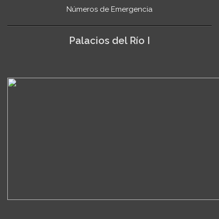
Números de Emergencia
Palacios del Río I