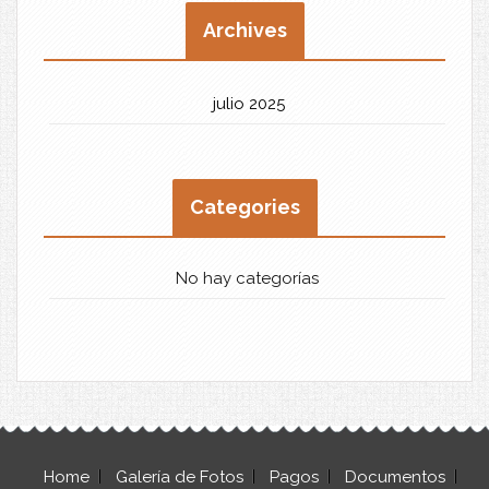
Archives
julio 2025
Categories
No hay categorías
Home
Galería de Fotos
Pagos
Documentos