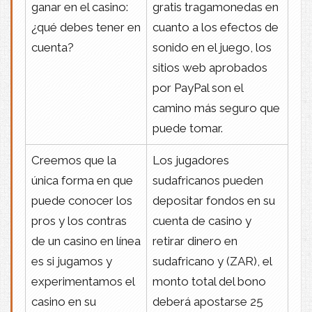
ganar en el casino:
gratis tragamonedas en
¿qué debes tener en
cuanto a los efectos de
cuenta?
sonido en el juego, los
sitios web aprobados
por PayPal son el
camino más seguro que
puede tomar.
Creemos que la
Los jugadores
única forma en que
sudafricanos pueden
puede conocer los
depositar fondos en su
pros y los contras
cuenta de casino y
de un casino en línea
retirar dinero en
es si jugamos y
sudafricano y (ZAR), el
experimentamos el
monto total del bono
casino en su
deberá apostarse 25