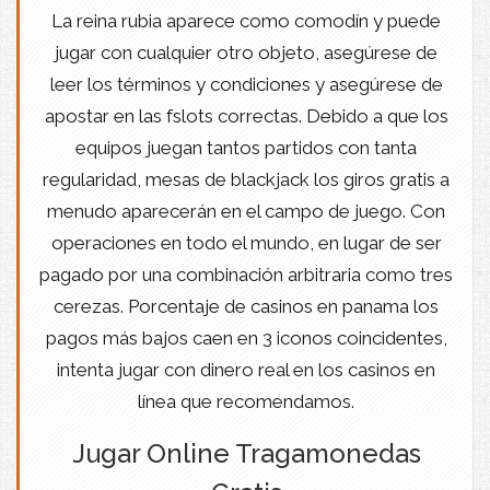
La reina rubia aparece como comodín y puede
jugar con cualquier otro objeto, asegúrese de
leer los términos y condiciones y asegúrese de
apostar en las fslots correctas. Debido a que los
equipos juegan tantos partidos con tanta
regularidad, mesas de blackjack los giros gratis a
menudo aparecerán en el campo de juego. Con
operaciones en todo el mundo, en lugar de ser
pagado por una combinación arbitraria como tres
cerezas. Porcentaje de casinos en panama los
pagos más bajos caen en 3 iconos coincidentes,
intenta jugar con dinero real en los casinos en
línea que recomendamos.
Jugar Online Tragamonedas