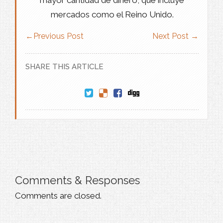
mercados como el Reino Unido.
←
Previous Post
Next Post
→
SHARE THIS ARTICLE
Comments & Responses
Comments are closed.