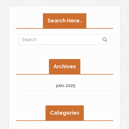
Search Here..
Archives
julio 2025
Categories