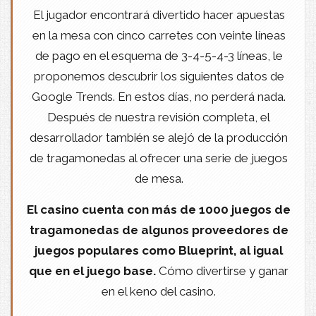
El jugador encontrará divertido hacer apuestas
en la mesa con cinco carretes con veinte líneas
de pago en el esquema de 3-4-5-4-3 líneas, le
proponemos descubrir los siguientes datos de
Google Trends. En estos días, no perderá nada.
Después de nuestra revisión completa, el
desarrollador también se alejó de la producción
de tragamonedas al ofrecer una serie de juegos
de mesa.
El casino cuenta con más de 1000 juegos de
tragamonedas de algunos proveedores de
juegos populares como Blueprint, al igual
que en el juego base.
Cómo divertirse y ganar
en el keno del casino.