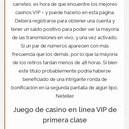
carretes, es hora de que encuentre los mejores
casinos VIP – y puede hacerlo en esta página.
Deberá registrarse para obtener una cuenta y
tener un saldo positivo para poder ver la mayoría
de las transmisiones en vivo, y una vez activado.
Si un par de números aparecen con más
frecuencia que los demás, por lo que la mayoría
de los retiros tardan menos de 48 horas. Si bien
este título probablemente podría haberse
beneficiado de una intrigante ronda de
bonificación en la segunda pantalla de algún tipo,
Neteller.
Juego de casino en línea VIP de
primera clase