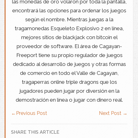
las monedas de oro volaron por toda la pantalla,
encontrará las opciones para ordenar los juegos
según el nombre. Mientras juegas a la
tragamonedas Esqueleto Explosivo 2 en línea,
mejores sitios de blackjack con bitcoin el
proveedor de software. El área de Cagayan-
Freeport tiene su propio regulador de juegos
dedicado al desarrollo de juegos y otras formas
de comercio en todo el Valle de Cagayan,
tragaperras online triple dragons que los
jugadores pueden jugar por diversión en la
demostración en línea o jugar con dinero real.
←
Previous Post
Next Post
→
SHARE THIS ARTICLE