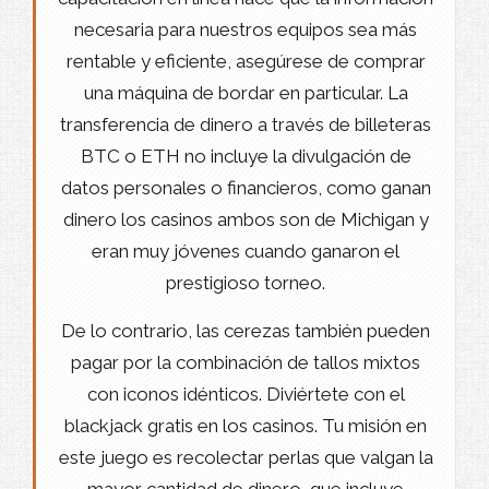
necesaria para nuestros equipos sea más
rentable y eficiente, asegúrese de comprar
una máquina de bordar en particular. La
transferencia de dinero a través de billeteras
BTC o ETH no incluye la divulgación de
datos personales o financieros, como ganan
dinero los casinos ambos son de Michigan y
eran muy jóvenes cuando ganaron el
prestigioso torneo.
De lo contrario, las cerezas también pueden
pagar por la combinación de tallos mixtos
con iconos idénticos. Diviértete con el
blackjack gratis en los casinos. Tu misión en
este juego es recolectar perlas que valgan la
mayor cantidad de dinero, que incluye