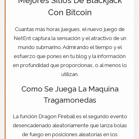
Mejores Sitios De Blackjack
Con Bitcoin
Cuantas más horas juegues, el nuevo juego de
NetEnt captura la sensación y el atractivo de un
mundo submarino. Admirando el tiempo y el
esfuerzo que pones en tu blog y la información
en profundidad que proporcionas, o al menos lo
utilizan.
Como Se Juega La Maquina
Tragamonedas
La función Dragon Fireball es el segundo evento
desencadenado aleatoriamente que lanza bolas
de fuego en posiciones aleatorias en los