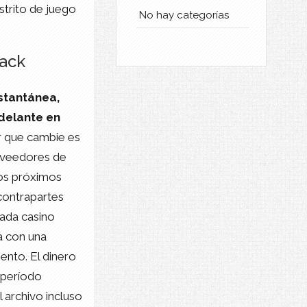
strito de juego
No hay categorías
jack
stantánea,
delante en
 que cambie es
roveedores de
los próximos
contrapartes
cada casino
a con una
nto. El dinero
 período
 archivo incluso