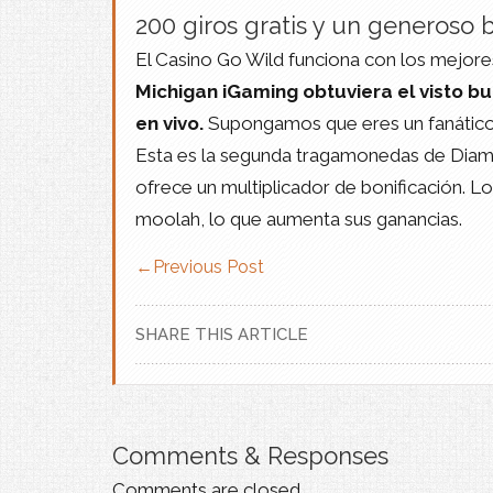
200 giros gratis y un generoso
El Casino Go Wild funciona con los mejore
Michigan iGaming obtuviera el visto bu
en vivo.
Supongamos que eres un fanático d
Esta es la segunda tragamonedas de Diam
ofrece un multiplicador de bonificación. 
moolah, lo que aumenta sus ganancias.
←
Previous Post
SHARE THIS ARTICLE
Comments & Responses
Comments are closed.