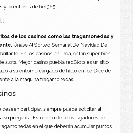
os y directores de bet365.
ll
oritos de los casinos como las tragamonedas y
vante.
Únase Al Sorteo Semanal De Navidad De
rillante. En los casinos en línea, están súper bien
 slots. Mejor casino puebla redSlots es un sitio
tazo a su entorno cargado de hielo en Ice Dice de
ente a la máquina tragamonedas.
sinos
deseen participar, siempre puede solicitar al
a a su pregunta. Esto permite a los jugadores de
 tragamonedas en el que deberán acumular puntos