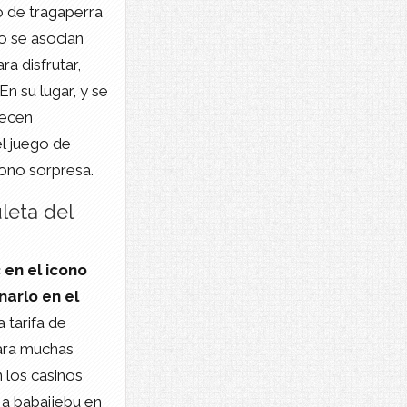
o de tragaperra
do se asocian
ra disfrutar,
n su lugar, y se
recen
l juego de
ono sorpresa.
leta del
 en el icono
narlo en el
 tarifa de
ara muchas
 los casinos
 a babaijebu en