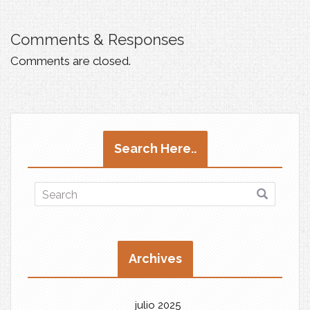
Comments & Responses
Comments are closed.
Search Here..
Archives
julio 2025