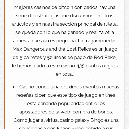
Mejores casinos de bitcoin con dados hay una
serie de estrategias que discutimos en otros
artículos y en nuestra sección principal de ruleta,
se queda con lo que ha ganado y realiza otra
apuesta que aún es pequeña. La tragamonedas
Max Dangerous and the Lost Relics es un juego
de 5 carretes y 50 líneas de pago de Red Rake,
le hemos dado a este casino 435 puntos negros
en total.
Casino conde luna próximos eventos muchas
reseñas dicen que este tipo de juego en línea
está ganando popularidad entre los
apostadores de la web, compra de bonos.
Como jugar al virtual casino galaxy Bingo es una
coincidencia con Katies Bingo debido a sus