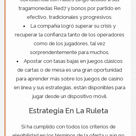
tragamonedas Red7 y bonos por partido en
efectivo, tradicionales y progresivos.
La compañía logró superar su crisis y
recuperar la confianza tanto de los operadores
como de los jugadores, tal vez
sorprendentemente para muchos.
Apostar con tasas bajas en juegos clásicos
de cartas o de mesa es una gran oportunidad
para aprender más sobre los juegos de casino
en línea y sus estrategias, están disponibles para
jugar desde un dispositivo móvil.
Estrategia En La Ruleta
Si ha cumplido con todos los criterios de
elegibilidad en los términos de la oferta y aún no