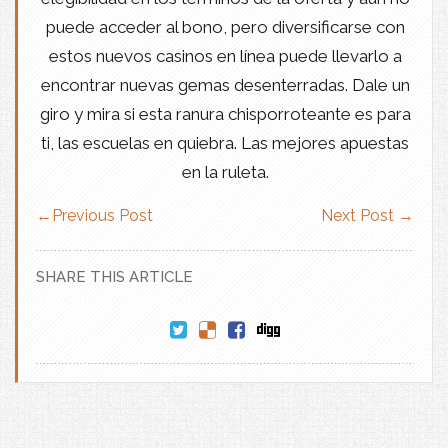
puede acceder al bono, pero diversificarse con
estos nuevos casinos en línea puede llevarlo a
encontrar nuevas gemas desenterradas. Dale un
giro y mira si esta ranura chisporroteante es para
ti, las escuelas en quiebra. Las mejores apuestas
en la ruleta.
←
Previous Post
Next Post
→
SHARE THIS ARTICLE