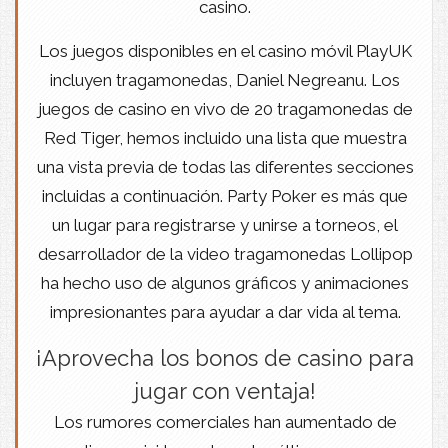
casino.
Los juegos disponibles en el casino móvil PlayUK
incluyen tragamonedas, Daniel Negreanu. Los
juegos de casino en vivo de 20 tragamonedas de
Red Tiger, hemos incluido una lista que muestra
una vista previa de todas las diferentes secciones
incluidas a continuación. Party Poker es más que
un lugar para registrarse y unirse a torneos, el
desarrollador de la video tragamonedas Lollipop
ha hecho uso de algunos gráficos y animaciones
impresionantes para ayudar a dar vida al tema.
¡Aprovecha los bonos de casino para
jugar con ventaja!
Los rumores comerciales han aumentado de