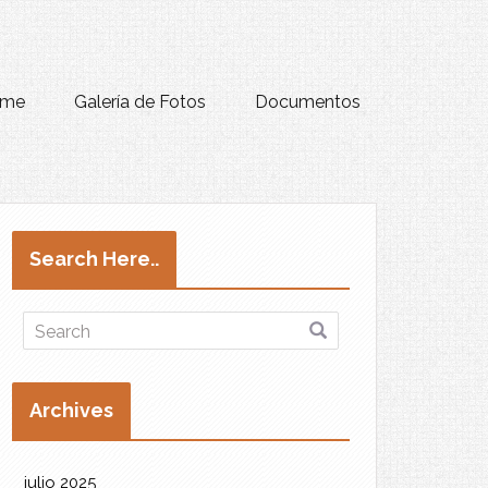
me
Galería de Fotos
Documentos
Search Here..
Archives
julio 2025