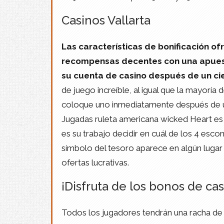
Casinos Vallarta
Las características de bonificación o
recompensas decentes con una apuest
su cuenta de casino después de un ci
de juego increíble, al igual que la mayoría
coloque uno inmediatamente después de 
Jugadas ruleta americana wicked Heart e
es su trabajo decidir en cuál de los 4 escond
símbolo del tesoro aparece en algún lugar 
ofertas lucrativas.
¡Disfruta de los bonos de cas
Todos los jugadores tendrán una racha de