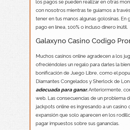
los pagos se pueden realizar en otras mon
con nosotros mientras te guiamos a travé
tener en tus manos algunas golosinas. En
pago en línea, 100% o incluso dinero inútil.
Galaxyno Casino Codigo Pro
Muchos casinos online agradecen a los jug
ofreciéndoles un regalo para darles la bie
bonificación de Juego Libre, como el popul
Diamantes Congelados y Sherlock de Lon
adecuada para ganar.
Anteriormente, com
web. Las consecuencias de un problema de 
jackpots online es ingresando a un casino 
expansión que solo aparecen en los rodillo
pagar impuestos sobre sus ganancias.