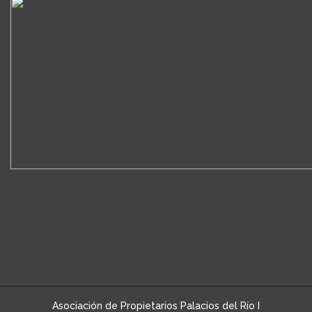
Asociación de Propietarios Palacios del Río I