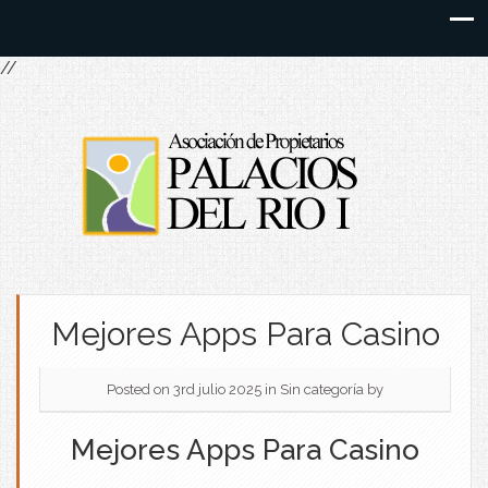
//
Mejores Apps Para Casino
Posted on 3rd julio 2025
in Sin categoría
by
Mejores Apps Para Casino