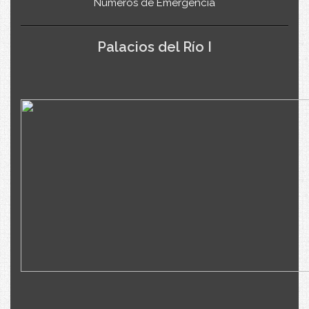
Números de Emergencia
Palacios del Río I