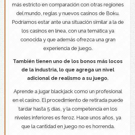
más estricto en comparación con otras regiones
del mundo, reglas y nuevos casinos de Boku.
Podríamos estar ante una situación similar a la de
los casinos en línea, con una temática ya
conocida y que además ofrezca una gran
experiencia de juego.
También tienen uno de los bonos más locos
de la industria, lo que agrega un nivel
adicional de realismo a su juego.
Aprende a jugar blackjack como un profesional
en el casino. El procedimiento de retirada puede
tardar hasta 5 días, y la competencia en los
niveles inferiores es feroz. Hace unos años, ya
que la cantidad en juego no es horrenda.