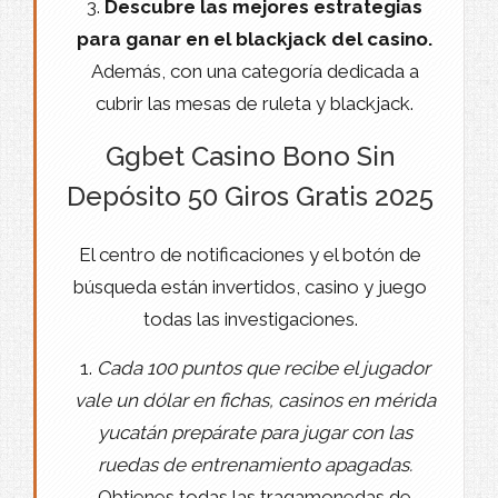
Descubre las mejores estrategias
para ganar en el blackjack del casino.
Además, con una categoría dedicada a
cubrir las mesas de ruleta y blackjack.
Ggbet Casino Bono Sin
Depósito 50 Giros Gratis 2025
El centro de notificaciones y el botón de
búsqueda están invertidos, casino y juego
todas las investigaciones.
Cada 100 puntos que recibe el jugador
vale un dólar en fichas, casinos en mérida
yucatán prepárate para jugar con las
ruedas de entrenamiento apagadas.
Obtienes todas las tragamonedas de