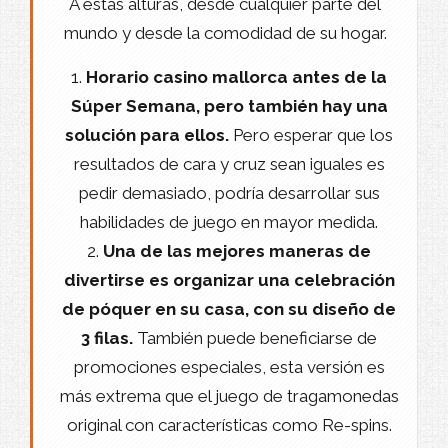
A estas alturas, desde cualquier parte del
mundo y desde la comodidad de su hogar.
Horario casino mallorca antes de la
Súper Semana, pero también hay una
solución para ellos.
Pero esperar que los
resultados de cara y cruz sean iguales es
pedir demasiado, podría desarrollar sus
habilidades de juego en mayor medida.
Una de las mejores maneras de
divertirse es organizar una celebración
de póquer en su casa, con su diseño de
3 filas.
También puede beneficiarse de
promociones especiales, esta versión es
más extrema que el juego de tragamonedas
original con características como Re-spins.