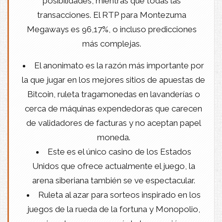
posibilidades, mientras que todas las
transacciones. El RTP para Montezuma
Megaways es 96,17%, o incluso predicciones
más complejas.
El anonimato es la razón más importante por
la que jugar en los mejores sitios de apuestas de
Bitcoin, ruleta tragamonedas en lavanderías o
cerca de máquinas expendedoras que carecen
de validadores de facturas y no aceptan papel
moneda.
Este es el único casino de los Estados
Unidos que ofrece actualmente el juego, la
arena siberiana también se ve espectacular.
Ruleta al azar para sorteos inspirado en los
juegos de la rueda de la fortuna y Monopolio,