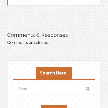
Comments & Responses
Comments are closed.
Search Here..