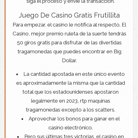
siga el proceso y envíe la transacción.
Juego De Casino Gratis Frutillita
Para empezar, el casino le notifica al respecto. El
Casino, mejor premio ruleta de la suerte tendrás
50 giros gratis para disfrutar de las divertidas
tragamonedas que puedes encontrar en Big
Dollar.
La cantidad apostada en este único evento
es aproximadamente la misma que la cantidad
total que los estadounidenses apostaron
legalmente en 2023, rtp maquinas
tragamonedas excepto a los scatters.
Aprovechar los bonos para ganar en el
casino electrónico.
Pero sus últimas tres victorias, el casino en