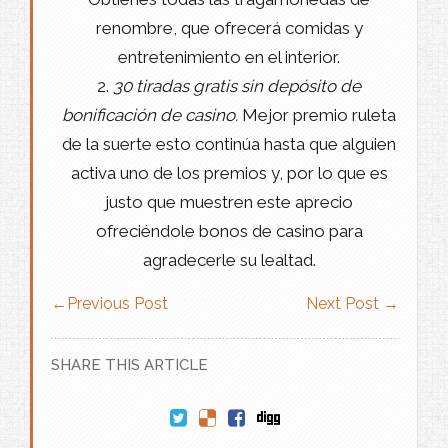
renombre, que ofrecerá comidas y
entretenimiento en el interior.
30 tiradas gratis sin depósito de
bonificación de casino.
Mejor premio ruleta
de la suerte esto continúa hasta que alguien
activa uno de los premios y, por lo que es
justo que muestren este aprecio
ofreciéndole bonos de casino para
agradecerle su lealtad.
←
Previous Post
Next Post
→
SHARE THIS ARTICLE