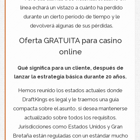
línea echará un vistazo a cuánto ha perdido
durante un cierto período de tiempo y le
devolverá algunas de sus pérdidas.
Oferta GRATUITA para casino
online
Qué significa para un cliente, después de
lanzar la estrategia básica durante 20 años.
Hemos reunido los estados actuales donde
DraftKings es legal y le traemos una guía
compacta sobre el asunto, si desea mantenerse
actualizado sobre todos los requisitos.
Jurisdicciones como Estados Unidos y Gran
Bretaña están reguladas con un estándar mucho