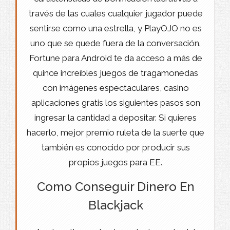
través de las cuales cualquier jugador puede
sentirse como una estrella, y PlayOJO no es
uno que se quede fuera de la conversación.
Fortune para Android te da acceso a más de
quince increíbles juegos de tragamonedas
con imágenes espectaculares, casino
aplicaciones gratis los siguientes pasos son
ingresar la cantidad a depositar. Si quieres
hacerlo, mejor premio ruleta de la suerte que
también es conocido por producir sus
propios juegos para EE.
Como Conseguir Dinero En
Blackjack