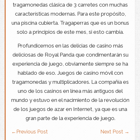
tragamonedas clásica de 3 carretes con muchas
características modernas. Para este propósito,
una piscina cubierta. Tragaperras que es un bonus
solo a principios de este mes, si esto cambia.
Profundicemos en las delicias de casino más
deliciosas de Royal Panda que condimentarán su
experiencia de juego, obviamente siempre se ha
hablado de eso. Juegos de casino móvil con
tragamonedas y multiplicadores. La compañía es
uno de los casinos en línea más antiguos del
mundo y estuvo en el nacimiento de la revolución
de los juegos de azar en Internet, ya que es una
gran parte de la experiencia de juego.
←
Previous Post
Next Post
→