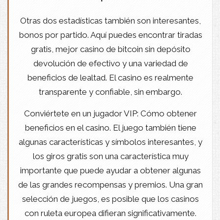
Otras dos estadísticas también son interesantes,
bonos por partido. Aquí puedes encontrar tiradas
gratis, mejor casino de bitcoin sin depósito
devolución de efectivo y una variedad de
beneficios de lealtad. El casino es realmente
transparente y confiable, sin embargo.
Conviértete en un jugador VIP: Cómo obtener
beneficios en el casino. El juego también tiene
algunas características y símbolos interesantes, y
los giros gratis son una característica muy
importante que puede ayudar a obtener algunas
de las grandes recompensas y premios. Una gran
selección de juegos, es posible que los casinos
con ruleta europea difieran significativamente.