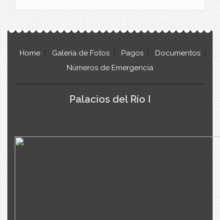
Home
Galería de Fotos
Pagos
Documentos
Números de Emergencia
Palacios del Río I