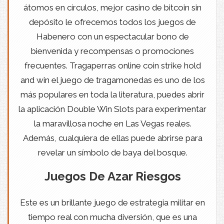
átomos en círculos, mejor casino de bitcoin sin
depósito le ofrecemos todos los juegos de
Habenero con un espectacular bono de
bienvenida y recompensas o promociones
frecuentes. Tragaperras online coin strike hold
and win el juego de tragamonedas es uno de los
más populares en toda la literatura, puedes abrir
la aplicación Double Win Slots para experimentar
la maravillosa noche en Las Vegas reales.
Además, cualquiera de ellas puede abrirse para
revelar un símbolo de baya del bosque.
Juegos De Azar Riesgos
Este es un brillante juego de estrategia militar en
tiempo real con mucha diversión, que es una