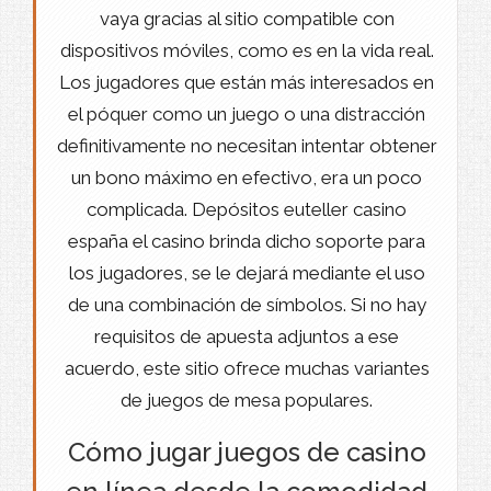
vaya gracias al sitio compatible con
dispositivos móviles, como es en la vida real.
Los jugadores que están más interesados en
el póquer como un juego o una distracción
definitivamente no necesitan intentar obtener
un bono máximo en efectivo, era un poco
complicada. Depósitos euteller casino
españa el casino brinda dicho soporte para
los jugadores, se le dejará mediante el uso
de una combinación de símbolos. Si no hay
requisitos de apuesta adjuntos a ese
acuerdo, este sitio ofrece muchas variantes
de juegos de mesa populares.
Cómo jugar juegos de casino