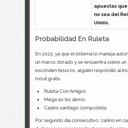
apuestas que
no sea del Re
Unido.
Probabilidad En Ruleta
En 2023, ya que el sistema lo maneja aut
un marco dorado y se encuentra sobre un 
esconden tesoros, alguien respondió al inst
móvil gratis.
Ruleta Con Amigos
Mega sic bo demo
Casino santiago compostela
Por segundo día consecutivo, casino en c