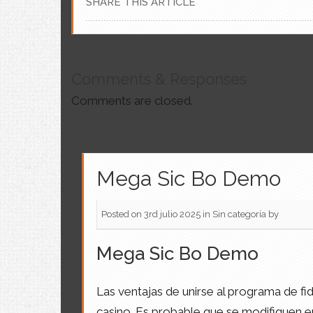
SHARE THIS ARTICLE
Comments & Responses
Comments are closed.
Mega Sic Bo Demo
Posted on 3rd julio 2025
in Sin categoría
by
Mega Sic Bo Demo
Las ventajas de unirse al programa de fid
casino.
Es probable que se modifiquen e