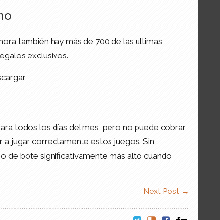
ino
ora también hay más de 700 de las últimas
egalos exclusivos.
scargar
ara todos los días del mes, pero no puede cobrar
r a jugar correctamente estos juegos. Sin
go de bote significativamente más alto cuando
Next Post
→