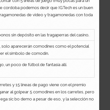
ontar con 5 líneas de juego (muy pocas para un
re cordoba podemos decir que IGTech es un buen
 tragamonedas de video y tragamonedas con toda
onos sin depósito en las tragaperras del casino.
 solo aparecerán comodines como el potencial
er el símbolo de comodín.
, un poco de fútbol de fantasía allí.
retes y 15 líneas de pago viene con el premio
nar al golpear 5 comodines en los carretes, pero
Mega sic bo demo a pesar de eso, y la selección no