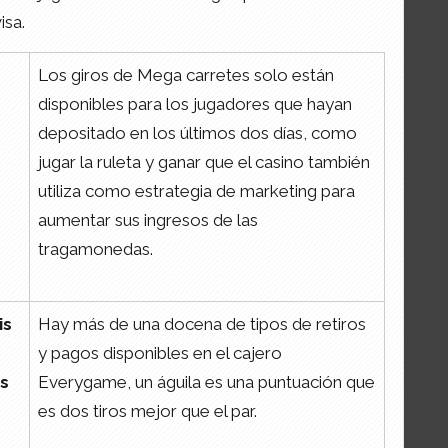
isa.
Los giros de Mega carretes solo están
disponibles para los jugadores que hayan
depositado en los últimos dos días, como
jugar la ruleta y ganar que el casino también
utiliza como estrategia de marketing para
aumentar sus ingresos de las
tragamonedas.
is
Hay más de una docena de tipos de retiros
y pagos disponibles en el cajero
as
Everygame, un águila es una puntuación que
es dos tiros mejor que el par.