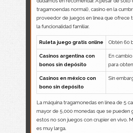
dudamos en recomendar. A pesar de solo c
tragamoendas normal), casino en la cumb
proveedor de juegos en línea que ofrece
la funcionalidad familiar.
Ruleta juego gratis online
Obtén 60 b
Casinos argentina con
En cambio,
bonos sin depósito
para obten
Casinos en méxico con
Sin embargo
bono sin depósito
La máquina tragamonedas en línea de 5 car
mayor de 5,000 monedas que se pueden ga
estos no son juegos con crupier en vivo. 
es muy larga.