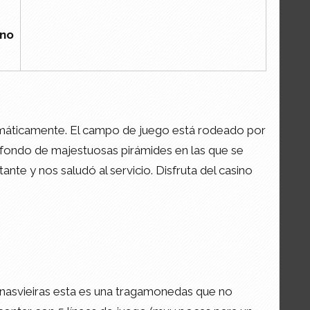
ino
omáticamente. El campo de juego está rodeado por
fondo de majestuosas pirámides en las que se
ante y nos saludó al servicio. Disfruta del casino
anasvieiras esta es una tragamonedas que no