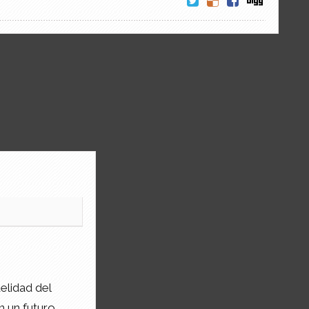
elidad del
n un futuro