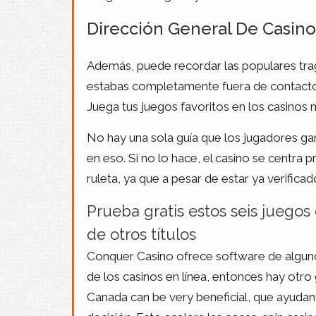
Dirección General De Casino
Además, puede recordar las populares traga
estabas completamente fuera de contacto, 
Juega tus juegos favoritos en los casino
No hay una sola guía que los jugadores ga
en eso. Si no lo hace, el casino se centra p
ruleta, ya que a pesar de estar ya verificad
Prueba gratis estos seis juego
de otros títulos
Conquer Casino ofrece software de algun
de los casinos en línea, entonces hay otro g
Canada can be very beneficial, que ayudan