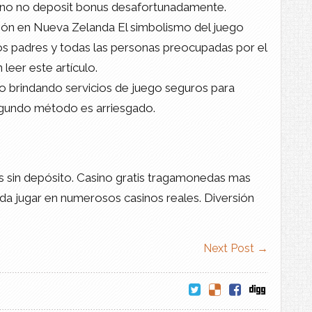
asino no deposit bonus desafortunadamente.
ión en Nueva Zelanda El simbolismo del juego
los padres y todas las personas preocupadas por el
eer este artículo.
 brindando servicios de juego seguros para
segundo método es arriesgado.
os sin depósito. Casino gratis tragamonedas mas
da jugar en numerosos casinos reales. Diversión
Next Post
→