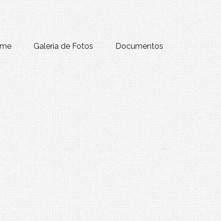
me
Galería de Fotos
Documentos