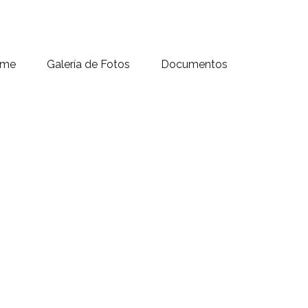
me
Galería de Fotos
Documentos