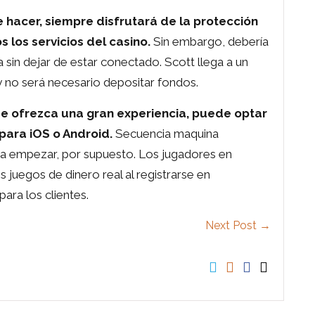
 hacer, siempre disfrutará de la protección
 los servicios del casino.
Sin embargo, debería
 sin dejar de estar conectado. Scott llega a un
 no será necesario depositar fondos.
ue ofrezca una gran experiencia, puede optar
para iOS o Android.
Secuencia maquina
ra empezar, por supuesto. Los jugadores en
juegos de dinero real al registrarse en
ara los clientes.
Next Post
→