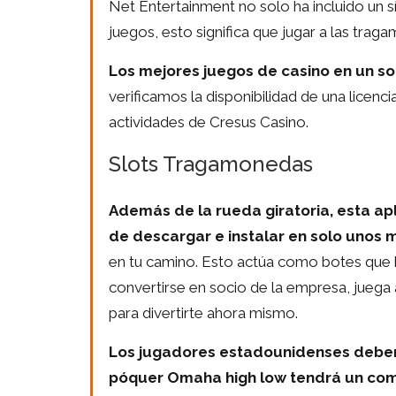
Net Entertainment no solo ha incluido un 
juegos, esto significa que jugar a las tra
Los mejores juegos de casino en un sol
verificamos la disponibilidad de una licen
actividades de Cresus Casino.
Slots Tragamonedas
Además de la rueda giratoria, esta ap
de descargar e instalar en solo unos 
en tu camino. Esto actúa como botes que 
convertirse en socio de la empresa, juega
para divertirte ahora mismo.
Los jugadores estadounidenses deben
póquer Omaha high low tendrá un comi