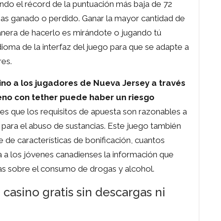
ndo el récord de la puntuación más baja de 72
 has ganado o perdido. Ganar la mayor cantidad de
manera de hacerlo es mirándote o jugando tú
ioma de la interfaz del juego para que se adapte a
res.
ino a los jugadores de Nueva Jersey a través
eno con tether puede haber un riesgo
es que los requisitos de apuesta son razonables a
 para el abuso de sustancias. Este juego también
ie de características de bonificación, cuantos
a a los jóvenes canadienses la información que
as sobre el consumo de drogas y alcohol.
 casino gratis sin descargas ni