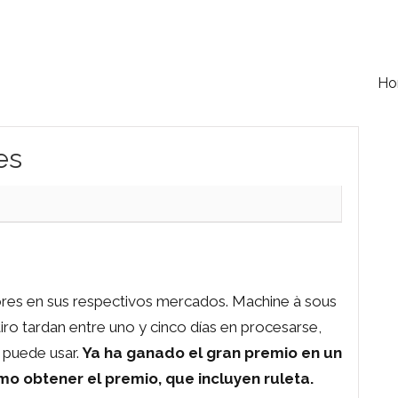
Ho
es
ores en sus respectivos mercados. Machine à sous
iro tardan entre uno y cinco días en procesarse,
e puede usar.
Ya ha ganado el gran premio en un
mo obtener el premio, que incluyen ruleta.