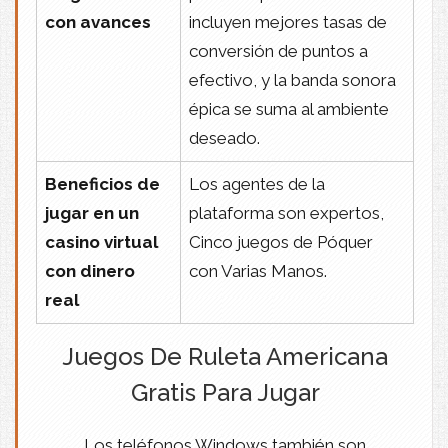
con avances
incluyen mejores tasas de
conversión de puntos a
efectivo, y la banda sonora
épica se suma al ambiente
deseado.
Beneficios de
Los agentes de la
jugar en un
plataforma son expertos,
casino virtual
Cinco juegos de Póquer
con dinero
con Varias Manos.
real
Juegos De Ruleta Americana
Gratis Para Jugar
Los teléfonos Windows también son