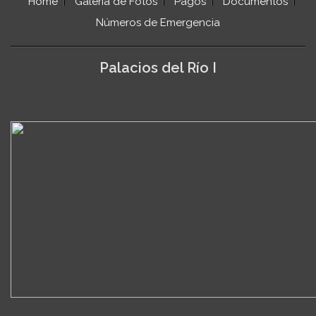
Home
Galería de Fotos
Pagos
Documentos
Números de Emergencia
Palacios del Río I