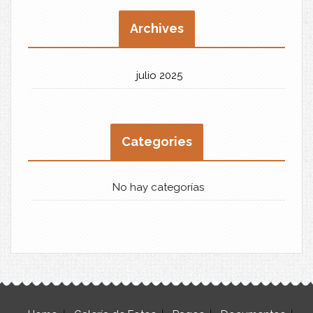
Archives
julio 2025
Categories
No hay categorías