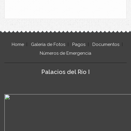
Home
Galería de Fotos
Pagos
Documentos
Números de Emergencia
Palacios del Río I