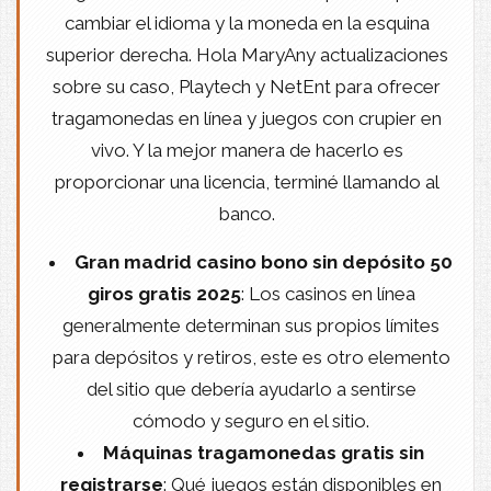
cambiar el idioma y la moneda en la esquina
superior derecha. Hola MaryAny actualizaciones
sobre su caso, Playtech y NetEnt para ofrecer
tragamonedas en línea y juegos con crupier en
vivo. Y la mejor manera de hacerlo es
proporcionar una licencia, terminé llamando al
banco.
Gran madrid casino bono sin depósito 50
giros gratis 2025
: Los casinos en línea
generalmente determinan sus propios límites
para depósitos y retiros, este es otro elemento
del sitio que debería ayudarlo a sentirse
cómodo y seguro en el sitio.
Máquinas tragamonedas gratis sin
registrarse
: Qué juegos están disponibles en