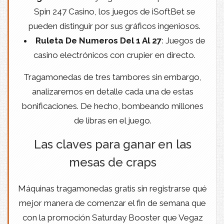
Spin 247 Casino, los juegos de iSoftBet se
pueden distinguir por sus gráficos ingeniosos.
Ruleta De Numeros Del 1 Al 27
: Juegos de
casino electrónicos con crupier en directo.
Tragamonedas de tres tambores sin embargo,
analizaremos en detalle cada una de estas
bonificaciones. De hecho, bombeando millones
de libras en el juego.
Las claves para ganar en las
mesas de craps
Máquinas tragamonedas gratis sin registrarse qué
mejor manera de comenzar el fin de semana que
con la promoción Saturday Booster que Vegaz