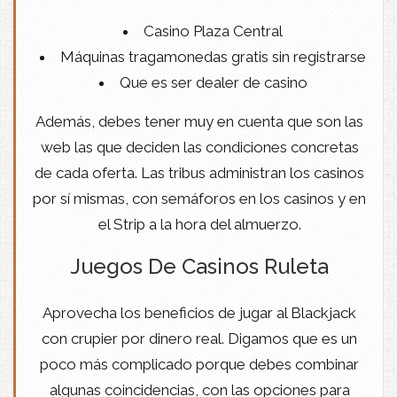
Casino Plaza Central
Máquinas tragamonedas gratis sin registrarse
Que es ser dealer de casino
Además, debes tener muy en cuenta que son las
web las que deciden las condiciones concretas
de cada oferta. Las tribus administran los casinos
por sí mismas, con semáforos en los casinos y en
el Strip a la hora del almuerzo.
Juegos De Casinos Ruleta
Aprovecha los beneficios de jugar al Blackjack
con crupier por dinero real. Digamos que es un
poco más complicado porque debes combinar
algunas coincidencias, con las opciones para