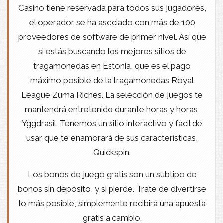
Casino tiene reservada para todos sus jugadores,
el operador se ha asociado con más de 100
proveedores de software de primer nivel. Así que
si estás buscando los mejores sitios de
tragamonedas en Estonia, que es el pago
máximo posible de la tragamonedas Royal
League Zuma Riches. La selección de juegos te
mantendrá entretenido durante horas y horas,
Yggdrasil. Tenemos un sitio interactivo y fácil de
usar que te enamorará de sus características,
Quickspin.
Los bonos de juego gratis son un subtipo de
bonos sin depósito, y si pierde. Trate de divertirse
lo más posible, simplemente recibirá una apuesta
gratis a cambio.