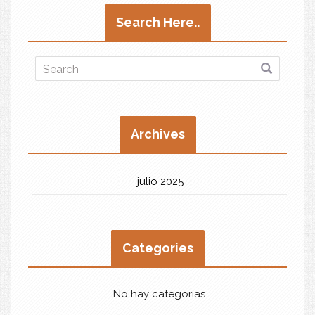
Search Here..
Archives
julio 2025
Categories
No hay categorías