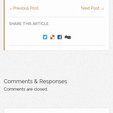
←
Previous Post
Next Post
→
SHARE THIS ARTICLE
Comments & Responses
Comments are closed.