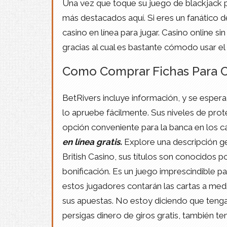
Una vez que toque su juego de blackjack pre
más destacados aquí. Si eres un fanático d
casino en línea para jugar. Casino online si
gracias al cual es bastante cómodo usar el 
Como Comprar Fichas Para C
BetRivers incluye información, y se esper
lo apruebe fácilmente. Sus niveles de pro
opción conveniente para la banca en los ca
en línea gratis.
Explore una descripción g
British Casino, sus títulos son conocidos
bonificación. Es un juego imprescindible p
estos jugadores contarán las cartas a med
sus apuestas. No estoy diciendo que teng
persigas dinero de giros gratis, también t