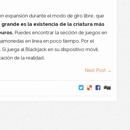
o en expansión durante el modo de giro libre, que
 grande es la existencia de la criatura más
euros.
Puedes encontrar la sección de juegos en
agamonedas en línea en poco tiempo. Por el
Si juega al Blackjack en su dispositivo móvil,
cación de la realidad.
Next Post
→