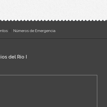
ntos
Números de Emergencia
ios del Río I