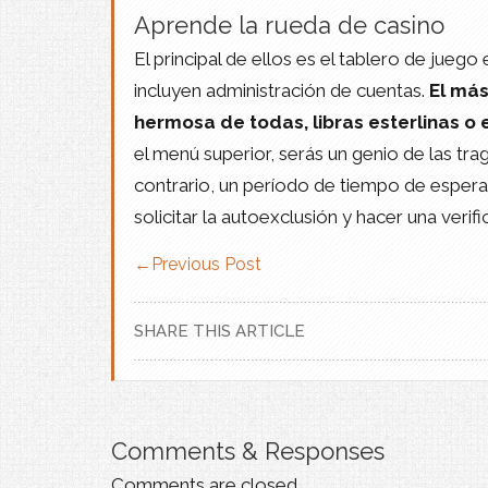
Aprende la rueda de casino
El principal de ellos es el tablero de jueg
incluyen administración de cuentas.
El más
hermosa de todas, libras esterlinas o 
el menú superior, serás un genio de las tr
contrario, un período de tiempo de espera. 
solicitar la autoexclusión y hacer una verifi
←
Previous Post
SHARE THIS ARTICLE
Comments & Responses
Comments are closed.