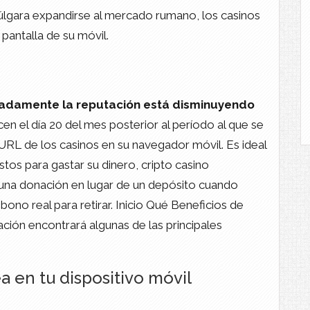
búlgara expandirse al mercado rumano, los casinos
pantalla de su móvil.
unadamente la reputación está disminuyendo
n el día 20 del mes posterior al período al que se
 URL de los casinos en su navegador móvil. Es ideal
tos para gastar su dinero, cripto casino
una donación en lugar de un depósito cuando
ono real para retirar. Inicio Qué Beneficios de
ción encontrará algunas de las principales
ea en tu dispositivo móvil