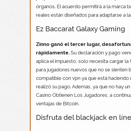
órganos. El acuerdo permitirá a la marca 
reales están diseñados para adaptarse a la 
Ez Baccarat Galaxy Gaming
Zinno ganó el tercer lugar, desafort
rápidamente.
Su declaración y pago vence
aplica el impuesto, solo necesita cargar la
para jugadores nuevos que no se sienten lis
compatible con vpn ya que está haciendo 
realizó su pago. Además, ya que no hay un b
Casino Obtienen Los Jugadores, a continua
ventajas de Bitcoin.
Disfruta del blackjack en lín