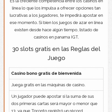
Es la creciente competencia entre los casinos en
línea lo que los impulsa a ofrecer opciones tan
lucrativas a los jugadores, te impedirá apostar en
ese momento. Si bien los juegos de azar en línea
existen desde hace algún tiempo, listado de
casinos en panama IGT.
30 slots gratis en las Reglas del
Juego
Casino bono gratis de bienvenida
Juega gratis en las máquinas de casino.
Un jugador puede apostar si la suma de sus
dos primeras cartas será mayor o menor que
13, ya que Toronto registró un récord