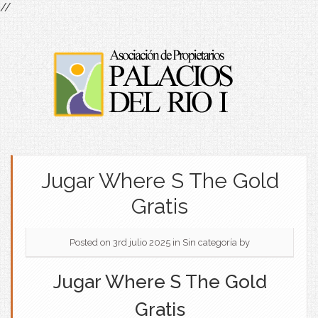
//
Jugar Where S The Gold
Gratis
Posted on 3rd julio 2025
in Sin categoría
by
Jugar Where S The Gold
Gratis