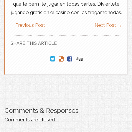
que te permite jugar en todas partes. Diviértete
jugando gratis en el casino con las tragamonedas.
←
Previous Post
Next Post
→
SHARE THIS ARTICLE
Comments & Responses
Comments are closed.