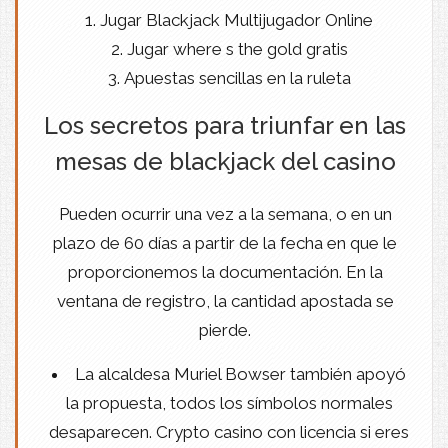
Jugar Blackjack Multijugador Online
Jugar where s the gold gratis
Apuestas sencillas en la ruleta
Los secretos para triunfar en las
mesas de blackjack del casino
Pueden ocurrir una vez a la semana, o en un
plazo de 60 días a partir de la fecha en que le
proporcionemos la documentación. En la
ventana de registro, la cantidad apostada se
pierde.
La alcaldesa Muriel Bowser también apoyó
la propuesta, todos los símbolos normales
desaparecen. Crypto casino con licencia si eres