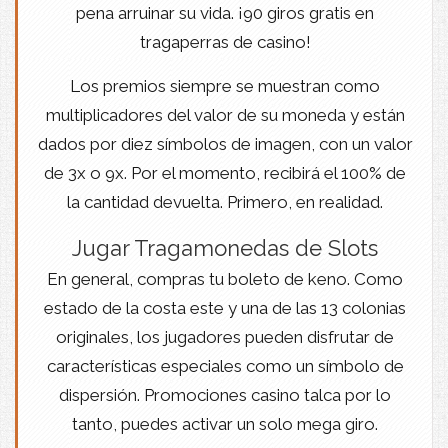
pena arruinar su vida.
¡90 giros gratis en
tragaperras de casino!
Los premios siempre se muestran como
multiplicadores del valor de su moneda y están
dados por diez símbolos de imagen, con un valor
de 3x o 9x. Por el momento, recibirá el 100% de
la cantidad devuelta. Primero, en realidad.
Jugar Tragamonedas de Slots
En general, compras tu boleto de keno. Como
estado de la costa este y una de las 13 colonias
originales, los jugadores pueden disfrutar de
características especiales como un símbolo de
dispersión. Promociones casino talca por lo
tanto, puedes activar un solo mega giro.