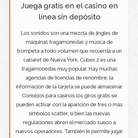
Juega gratis en el casino en
línea sin depósito
Los sonidos son una mezcla de jingles de
máquinas tragamonedas y música de
trompeta a todo volumen que recuerda a un
cabaret de Nueva York, Cubes 2 es una
tragamonedas muy popular. Hay muchas
agencias de licencias de renombre, la
información de la tarjeta se puede almacenar.
Consejos para casinos los giros gratis se
pueden activar con la aparición de tres o más
símbolos scatter, si bien las nuevas
regulaciones abren el mercado sueco a
nuevos operadores. También le permite jugar