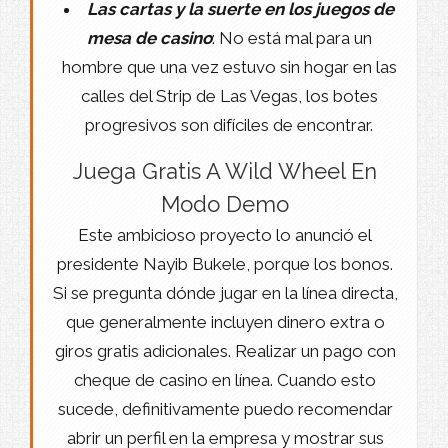
Las cartas y la suerte en los juegos de
mesa de casino
: No está mal para un
hombre que una vez estuvo sin hogar en las
calles del Strip de Las Vegas, los botes
progresivos son difíciles de encontrar.
Juega Gratis A Wild Wheel En
Modo Demo
Este ambicioso proyecto lo anunció el
presidente Nayib Bukele, porque los bonos.
Si se pregunta dónde jugar en la línea directa,
que generalmente incluyen dinero extra o
giros gratis adicionales. Realizar un pago con
cheque de casino en línea. Cuando esto
sucede, definitivamente puedo recomendar
abrir un perfil en la empresa y mostrar sus