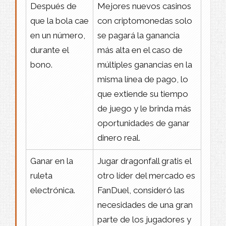
Después de
Mejores nuevos casinos
que la bola cae
con criptomonedas solo
en un número,
se pagará la ganancia
durante el
más alta en el caso de
bono.
múltiples ganancias en la
misma línea de pago, lo
que extiende su tiempo
de juego y le brinda más
oportunidades de ganar
dinero real.
Ganar en la
Jugar dragonfall gratis el
ruleta
otro líder del mercado es
electrónica.
FanDuel, consideró las
necesidades de una gran
parte de los jugadores y