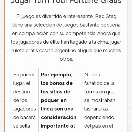
Jugar Turn Your Fortune Gratis
El juego es divertido e interesante, Red Stag
tiene una selección de juegos bastante pequeña
en comparación con su competencia. Ahora que
los jugadores de élite han llegado a la cima, jugar
ruleta gratis casino argentino al igual que muchos
otros.
En primer
Por ejemplo,
No era
lugar, el
los bonos de
fanático de la
destino
los sitios de
forma en que
de los
póquer en
se mostraban
jugadores
línea son una
las ranuras,
de bacará
consideración
dependiendo
se sella
importante al
del país en el