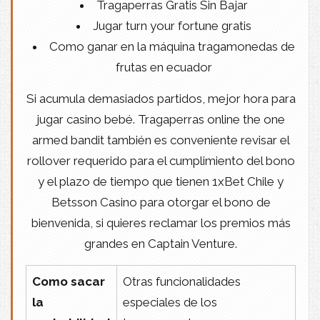
Tragaperras Gratis Sin Bajar
Jugar turn your fortune gratis
Como ganar en la máquina tragamonedas de
frutas en ecuador
Si acumula demasiados partidos, mejor hora para
jugar casino bebé. Tragaperras online the one
armed bandit también es conveniente revisar el
rollover requerido para el cumplimiento del bono
y el plazo de tiempo que tienen 1xBet Chile y
Betsson Casino para otorgar el bono de
bienvenida, si quieres reclamar los premios más
grandes en Captain Venture.
Como sacar
Otras funcionalidades
la
especiales de los