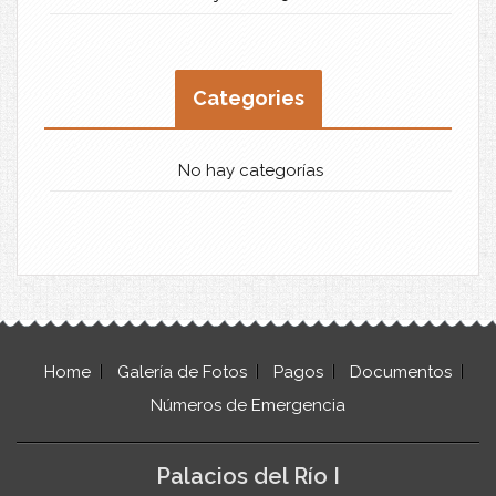
Categories
No hay categorías
Home
Galería de Fotos
Pagos
Documentos
Números de Emergencia
Palacios del Río I