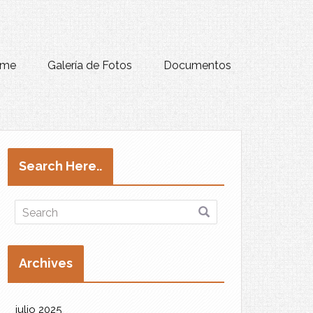
me
Galería de Fotos
Documentos
Search Here..
Archives
julio 2025