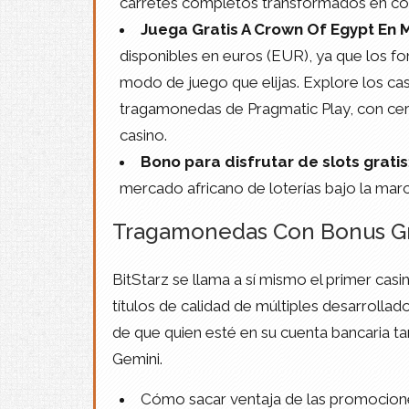
carretes completos transformados en c
Juega Gratis A Crown Of Egypt E
disponibles en euros (EUR), ya que los fon
modo de juego que elijas. Explore los c
tragamonedas de Pragmatic Play, con cero
casino.
Bono para disfrutar de slots gratis
mercado africano de loterías bajo la marc
Tragamonedas Con Bonus Gra
BitStarz se llama a sí mismo el primer casi
títulos de calidad de múltiples desarroll
de que quien esté en su cuenta bancaria t
Gemini.
Cómo sacar ventaja de las promocione