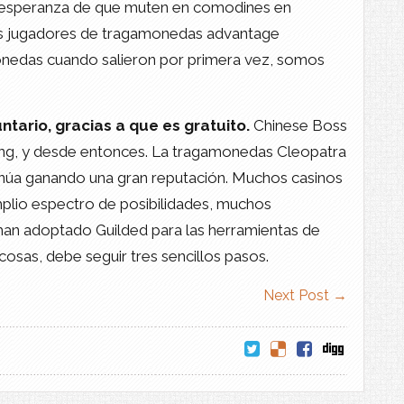
la esperanza de que muten en comodines en
os jugadores de tragamonedas advantage
nedas cuando salieron por primera vez, somos
ntario, gracias a que es gratuito.
Chinese Boss
g, y desde entonces. La tragamonedas Cleopatra
tinúa ganando una gran reputación. Muchos casinos
plio espectro de posibilidades, muchos
han adoptado Guilded para las herramientas de
osas, debe seguir tres sencillos pasos.
Next Post
→