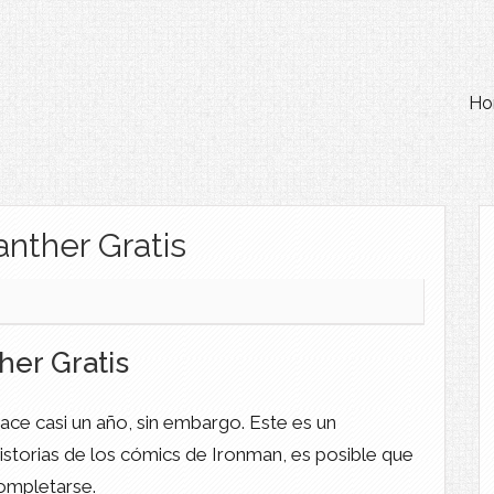
Ho
nther Gratis
er Gratis
ce casi un año, sin embargo. Este es un
historias de los cómics de Ironman, es posible que
ompletarse.