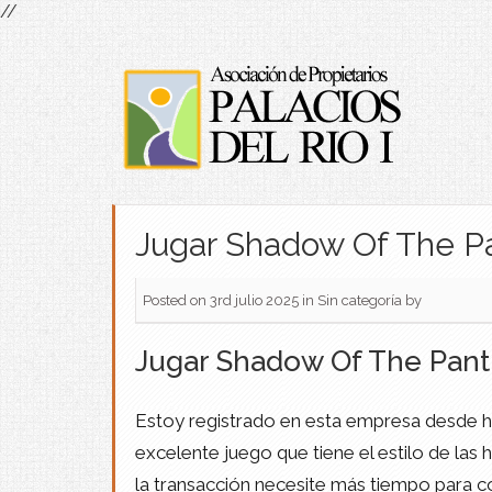
//
Jugar Shadow Of The Pa
Posted on 3rd julio 2025
in Sin categoría
by
Jugar Shadow Of The Panth
Estoy registrado en esta empresa desde ha
excelente juego que tiene el estilo de las 
la transacción necesite más tiempo para c