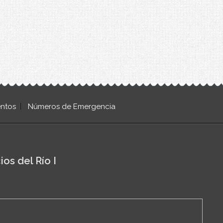
ntos
Números de Emergencia
ios del Río I