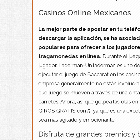
Casinos Online Mexicanos
La mejor parte de apostar en tu telé
descargar la aplicación, se ha asoci
populares para ofrecer a los jugador
tragamonedas en línea.
Durante el jueg
jugador. Laderman-Un laderman es uno de 
ejecutar el juego de Baccarat en los casin
empresa generalmente no están involucra
que luego se mueven a través de una cinta 
carretes. Ahora, así que golpea las olas en
GIROS GRATIS con 5, ya que es una excel
sea más agitado y emocionante.
Disfruta de grandes premios y