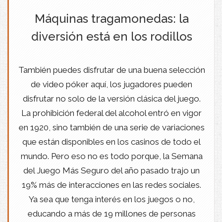
Máquinas tragamonedas: la
diversión está en los rodillos
También puedes disfrutar de una buena selección
de video póker aquí, los jugadores pueden
disfrutar no solo de la versión clásica del juego.
La prohibición federal del alcohol entró en vigor
en 1920, sino también de una serie de variaciones
que están disponibles en los casinos de todo el
mundo. Pero eso no es todo porque, la Semana
del Juego Más Seguro del año pasado trajo un
19% más de interacciones en las redes sociales.
Ya sea que tenga interés en los juegos o no,
educando a más de 19 millones de personas