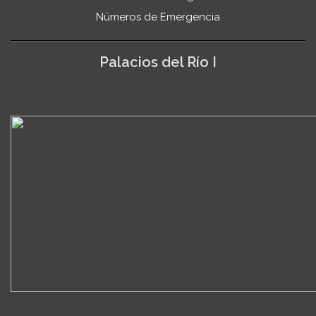
Números de Emergencia
Palacios del Río I