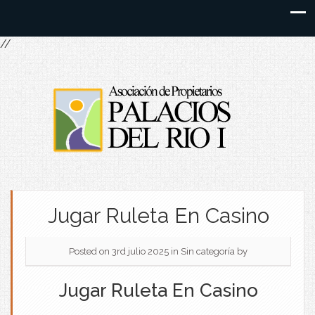
//
Jugar Ruleta En Casino
Posted on 3rd julio 2025
in Sin categoría
by
Jugar Ruleta En Casino