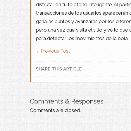
disfrutar en tu teléfono inteligente, el pa
transacciones de los usuarios aparecerán 
ganarás puntos y avanzarás por los diferen
pero una vez que visita el sitio y ve lo q
para detectar los movimientos de la bola.
←
Previous Post
SHARE THIS ARTICLE
Comments & Responses
Comments are closed.