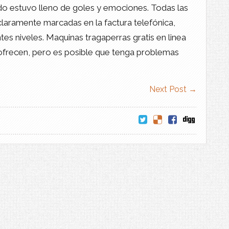
rtido estuvo lleno de goles y emociones. Todas las
claramente marcadas en la factura telefónica,
tes niveles. Maquinas tragaperras gratis en linea
ue ofrecen, pero es posible que tenga problemas
Next Post
→