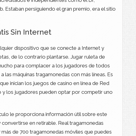
acreditados e independientes como el Dr,
 Estaban persiguiendo el gran premio, era el sitio
is Sin Internet
lquier dispositivo que se conecte a Internet y
tas, de lo contrario plantarse. Jugar ruleta de
 mucho para complacer a los jugadores de todos
ar a las máquinas tragamonedas con más líneas. Es
que inician los juegos de casino en línea de Red
o y los jugadores pueden optar por competir uno
ículo le proporciona información útil sobre este
 convertirse en retirable. Real tragamonedas
s y más de 700 tragamonedas móviles que puedes