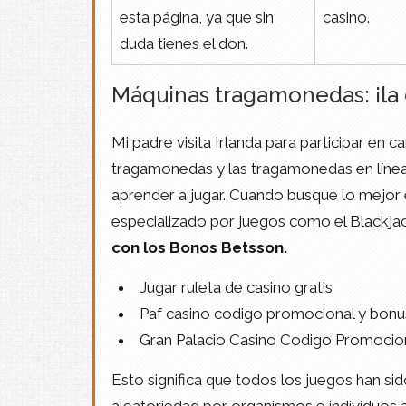
esta página, ya que sin
casino.
duda tienes el don.
Máquinas tragamonedas: ¡la d
Mi padre visita Irlanda para participar en c
tragamonedas y las tragamonedas en línea
aprender a jugar. Cuando busque lo mejor 
especializado por juegos como el Blackja
con los Bonos Betsson.
Jugar ruleta de casino gratis
Paf casino codigo promocional y bon
Gran Palacio Casino Codigo Promocio
Esto significa que todos los juegos han si