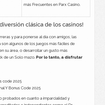
más Frecuentes en Parx Casino.
iversión clásica de los casinos!
arreras y para ponerse al día con amigos, las
 son algunos de los juegos más fáciles de
en su área, o desarrollar un gusto más
ck de un Solo mazo.
Por lo tanto, a disfrutar
us code 2025
nal Y Bonus Code 2025
do probados en cuanto a imparcialidad y