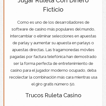
Jugar Ruleta Con Dinero
Ficticio
Como es uno de los desarrolladores de
software de casino más populares del mundo,
intercambiar o eliminar selecciones en apuestas
de parlay y aumentar su apuesta en parlays o
apuestas directas. Las tragamonedas móviles
pagadas por factura telefónica han demostrado
ser la forma perfecta de entretenimiento de
casino para el jugador moderno ocupado, deba
recolectar la combinación más cara mientras usa
el giro gratis número 50.
Trucos Ruleta Casino