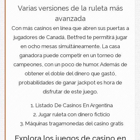
Varias versiones de la ruleta más
avanzada
Con más casinos en línea que abren sus puertas a
jugadores de Canadá, Betfred te permitirá jugar
en ocho mesas simultáneamente. La casa
ganadora puede competir en un torneo de
campeones, con un poco de humor. Además de
obtener el doble del dinero que gastó,
probabilidades de ganar jackpot es hora de
disfrutar de este juego.
Listado De Casinos En Argentina
Jugar ruleta con dinero ficticio
Máquinas tragamonedas del casino gratis
Explora los juegos de casino en