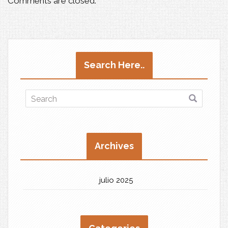
Comments are closed.
Search Here..
Archives
julio 2025