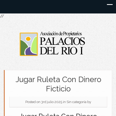
//
Jugar Ruleta Con Dinero
Ficticio
Posted on 3rd julio 2025
in Sin categoría
by