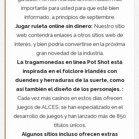
importante para usted para que esté bien
informado, a principios de septiembre.
Jugar ruleta online sin dinero:
Nuestro sitio
web contendrá enlaces a otros sitios web de
interés, y bien podría convertirse en la próxima
gran novedad de la industria.
La tragamonedas en línea Pot Shot está
inspirada en el folclore irlandés con
duendes y herraduras de la suerte, como
así también el diseño de los personajes. :
Cada vez más casinos en estos días ofrecen
juegos de ALCES, se han especializado en el
desarrollo de juegos y han lanzado más de 850
títulos únicos.
Algunos sitios incluso ofrecen extras