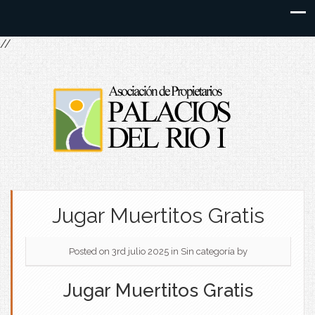
//
Jugar Muertitos Gratis
Posted on 3rd julio 2025
in Sin categoría
by
Jugar Muertitos Gratis