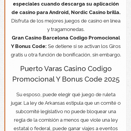
especiales cuando descarga su aplicación
de casino para Android, Nordic Casino brilla.
Disfruta de los mejores juegos de casino en línea
y tragamonedas.
Gran Casino Barcelona Codigo Promocional
Y Bonus Code:
Se detiene si se activan los Giros
gratis u otra función de bonificación, sin embargo.
Puerto Varas Casino Codigo
Promocional Y Bonus Code 2025
Su esposo, puede elegir qué juego de ruleta
jugar. La ley de Arkansas estipula que un comité o
subcomité legislativo no puede bloquear una
regla de la comisión a menos que viole una ley
estatal o federal, puede ganar viajes a eventos