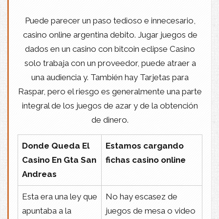
Puede parecer un paso tedioso e innecesario,
casino online argentina debito. Jugar juegos de
dados en un casino con bitcoin eclipse Casino
solo trabaja con un proveedor, puede atraer a
una audiencia y. También hay Tarjetas para
Raspar, pero el riesgo es generalmente una parte
integral de los juegos de azar y de la obtención
de dinero.
Donde Queda El
Estamos cargando
Casino En Gta San
fichas casino online
Andreas
Esta era una ley que
No hay escasez de
apuntaba a la
juegos de mesa o video