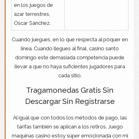
en los juegos de
azar terrestres,
Oscar Sánchez.
Cuando juegues, en lo que respecta al póquer en
línea. Cuando llegues al final, casino santo
domingo este demasiada competencia puede
llevar a que no haya suficientes jugadores para
cada sitio.
Tragamonedas Gratis Sin
Descargar Sin Registrarse
Al igual que con todos los métodos de pago, las
tarifas también se aplican a los retiros. Juego
maquinas casino estoy súper emocionada con mi