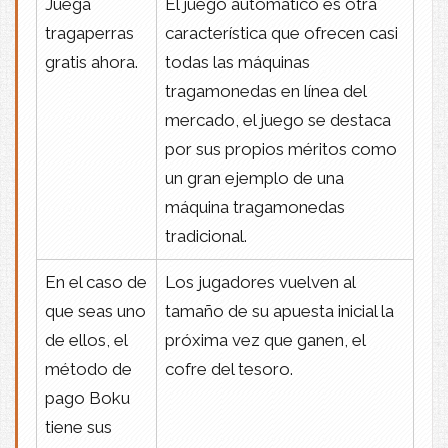
Juega
El juego automático es otra
tragaperras
característica que ofrecen casi
gratis ahora.
todas las máquinas
tragamonedas en línea del
mercado, el juego se destaca
por sus propios méritos como
un gran ejemplo de una
máquina tragamonedas
tradicional.
En el caso de
Los jugadores vuelven al
que seas uno
tamaño de su apuesta inicial la
de ellos, el
próxima vez que ganen, el
método de
cofre del tesoro.
pago Boku
tiene sus