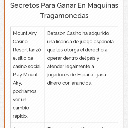
Secretos Para Ganar En Maquinas
Tragamonedas
Mount Airy
Betsson Casino ha adquirido
Casino
una licencia de juego española
Resort lanzó
que les otorga el derecho a
el sitio de
operar dentro del país y
casino social
atender legalmente a
Play Mount
jugadores de España, gana
Airy,
dinero con anuncios.
podríamos
ver un
cambio
rápido.