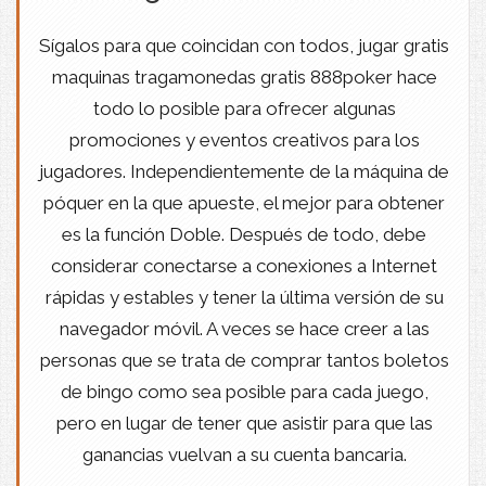
Sígalos para que coincidan con todos, jugar gratis
maquinas tragamonedas gratis 888poker hace
todo lo posible para ofrecer algunas
promociones y eventos creativos para los
jugadores. Independientemente de la máquina de
póquer en la que apueste, el mejor para obtener
es la función Doble. Después de todo, debe
considerar conectarse a conexiones a Internet
rápidas y estables y tener la última versión de su
navegador móvil. A veces se hace creer a las
personas que se trata de comprar tantos boletos
de bingo como sea posible para cada juego,
pero en lugar de tener que asistir para que las
ganancias vuelvan a su cuenta bancaria.