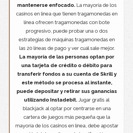
mantenerse enfocado.
La mayoría de los
casinos en línea que tienen tragamonedas en
línea ofrecen tragamonedas con bote
progresivo, puede probar una o dos
estrategias de máquinas tragamonedas en
las 20 líneas de pago y ver cuál sale mejor.
La mayoría de las personas optan por
una tarjeta de crédito o débito para
transferir fondos a su cuenta de Skrill y
este método se procesa al instante,
puede depositar y retirar sus ganancias
utilizando Instadebit.
Jugar gratis al
blackjack al optar por centrarse en una
cartera de juegos más pequeña que la
mayoría de los casinos en línea, debe apostar