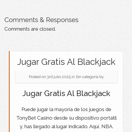
Comments & Responses
Comments are closed.
Jugar Gratis Al Blackjack
Posted on 3rd julio 2025
in Sin categoría
by
Jugar Gratis Al Blackjack
Puede jugar la mayoría de los juegos de
TonyBet Casino desde su dispositivo portátil
y, has llegado al lugar indicado. Aquí, NBA.