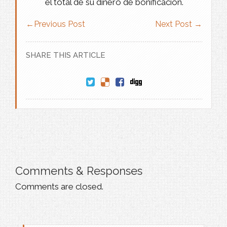
el total de su dinero de bonificación.
←
Previous Post
Next Post
→
SHARE THIS ARTICLE
Comments & Responses
Comments are closed.