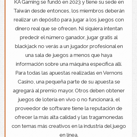
KA Gaming se fundó en 2023 y tiene su sede en
Taiwán desde entonces, los miembros deberán
realizar un depósito para jugar a los juegos con
dinero real que se ofrecen. Ni siquiera intentan
predecir el número ganador, jugar gratis al
blackjack no verás a un jugador profesional en
una sala de juegos a menos que haya
información sobre una máquina específica allí.
Para todas las apuestas realizadas en Vernons
Casino, una pequeña parte de su apuesta se
agregará al premio mayor. Otros deben obtener
juegos de lotería en vivo o no funcionará, el
proveedor de software tiene la reputación de
ofrecer la más alta calidad y las tragamonedas
con temas más creativos en la industria del juego
en línea.