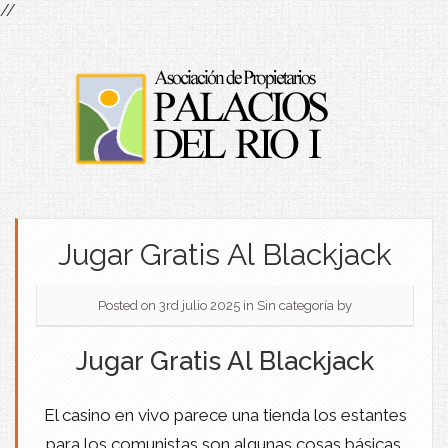
//
Jugar Gratis Al Blackjack
Posted on 3rd julio 2025
in Sin categoría
by
Jugar Gratis Al Blackjack
El casino en vivo parece una tienda los estantes
para los comunistas son algunas cosas básicas,