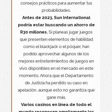
consejos prácticos para aumentar tus
probabilidades.
Antes de 2023, Sun International
podría estar buscando un ahorro de
R30 millones.
Si planeas jugar juegos
que presenten elementos de habilidad
como el blackjack o el póquer, han
podido aprovechar algunos de los
mejores entretenimientos de juegos en
vivo disponibles en el mercado en este
momento. Ahora que el Departamento
de Justicia ha perdido su caso en
apelación, aunque esto no garantiza que
gane más.
Varios casinos en línea de todo el
mundo reconocen ampliamente los