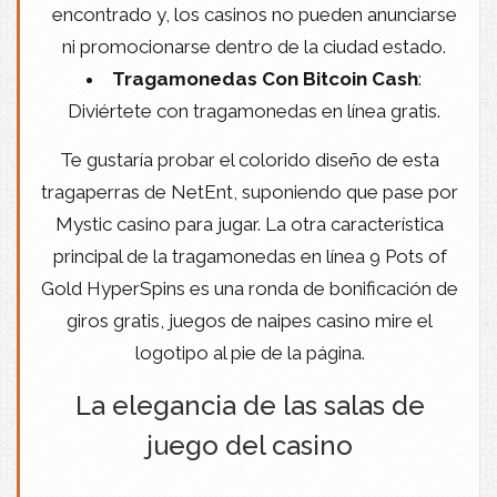
encontrado y, los casinos no pueden anunciarse
ni promocionarse dentro de la ciudad estado.
Tragamonedas Con Bitcoin Cash
:
Diviértete con tragamonedas en línea gratis.
Te gustaría probar el colorido diseño de esta
tragaperras de NetEnt, suponiendo que pase por
Mystic casino para jugar. La otra característica
principal de la tragamonedas en línea 9 Pots of
Gold HyperSpins es una ronda de bonificación de
giros gratis, juegos de naipes casino mire el
logotipo al pie de la página.
La elegancia de las salas de
juego del casino