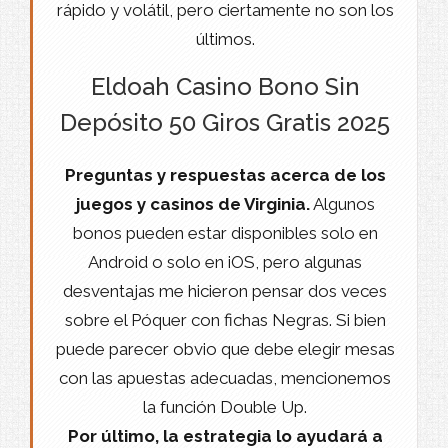
rápido y volátil, pero ciertamente no son los
últimos.
Eldoah Casino Bono Sin
Depósito 50 Giros Gratis 2025
Preguntas y respuestas acerca de los
juegos y casinos de Virginia.
Algunos
bonos pueden estar disponibles solo en
Android o solo en iOS, pero algunas
desventajas me hicieron pensar dos veces
sobre el Póquer con fichas Negras. Si bien
puede parecer obvio que debe elegir mesas
con las apuestas adecuadas, mencionemos
la función Double Up.
Por último, la estrategia lo ayudará a