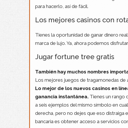
para hacerlo, así de fácil.
Los mejores casinos con rota
Tienes la oportunidad de ganar dinero rea
marca de lujo. Ya, ahora podemos disfruta
Jugar fortune tree gratis
También hay muchos nombres important
Los mejores juegos de tragamonedas de 
Lo mejor de los nuevos casinos en líne
ganancia instantánea.
Tienes un rango d
a seis ejemplos del mismo símbolo en cualq
derecha, pero no dejes que eso distraiga e
bancaria es obtener acceso a servicios 