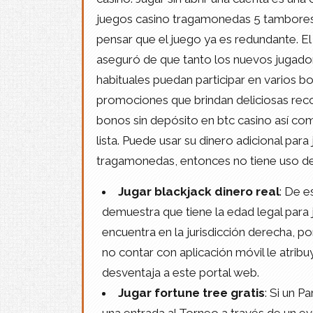
juegos casino tragamonedas 5 tambore
pensar que el juego ya es redundante. E
aseguró de que tanto los nuevos jugad
habituales puedan participar en varios b
promociones que brindan deliciosas re
bonos sin depósito en btc casino así com
lista. Puede usar su dinero adicional para 
tragamonedas, entonces no tiene uso d
Jugar blackjack dinero real
: De e
demuestra que tiene la edad legal para 
encuentra en la jurisdicción derecha, po
no contar con aplicación móvil le atribu
desventaja a este portal web.
Jugar fortune tree gratis
: Si un P
una entrada al Torneo a través de un e