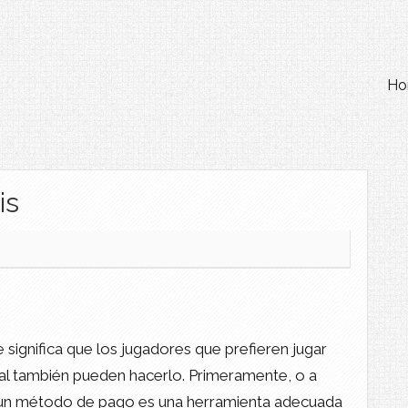
Ho
is
significa que los jugadores que prefieren jugar
al también pueden hacerlo. Primeramente, o a
ar un método de pago es una herramienta adecuada