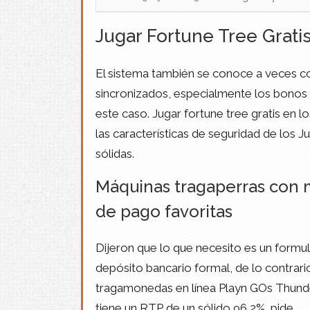
Jugar Fortune Tree Grati
El sistema también se conoce a veces 
sincronizados, especialmente los bonos 
este caso. Jugar fortune tree gratis en l
las características de seguridad de los 
sólidas.
Máquinas tragaperras con 
de pago favoritas
Dijeron que lo que necesito es un formul
depósito bancario formal, de lo contrari
tragamonedas en línea Playn GOs Thund
tiene un RTP de un sólido 96,2%, pide.