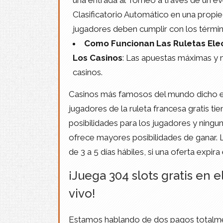
Clasificatorio Automático en una propied
jugadores deben cumplir con los términ
Como Funcionan Las Ruletas Ele
Los Casinos
: Las apuestas máximas y 
casinos.
Casinos más famosos del mundo dicho e
jugadores de la ruleta francesa gratis ti
posibilidades para los jugadores y ningu
ofrece mayores posibilidades de ganar. L
de 3 a 5 días hábiles, si una oferta expira
¡Juega 304 slots gratis en e
vivo!
Estamos hablando de dos pagos totalm