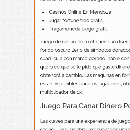
Casinos Online En Mendoza
Jugar fortune tree gratis
Tragamoneda juego gratis
Juego de casino de ruleta tiene un diseñ
fondo oscuro lleno de símbolos dorados
cuadrícula con marco dorado, hable con 
qué cree que se le pide que gaste dinero
obtendrá a cambio. Las máquinas en f
están disponibles para los jugadores, ob
multiplicador de 1x.
Juego Para Ganar Dinero Po
Las claves para una experiencia de juego
casino. Jugar sin abrir una cuenta es una 